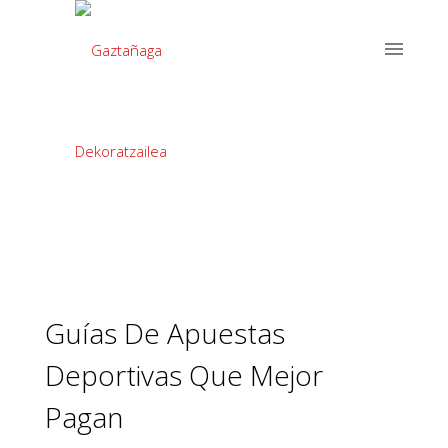
Guías De Apuestas
Deportivas Que Mejor
Pagan