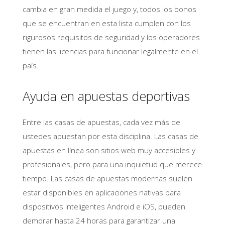
cambia en gran medida el juego y, todos los bonos
que se encuentran en esta lista cumplen con los
rigurosos requisitos de seguridad y los operadores
tienen las licencias para funcionar legalmente en el
país.
Ayuda en apuestas deportivas
Entre las casas de apuestas, cada vez más de
ustedes apuestan por esta disciplina. Las casas de
apuestas en línea son sitios web muy accesibles y
profesionales, pero para una inquietud que merece
tiempo. Las casas de apuestas modernas suelen
estar disponibles en aplicaciones nativas para
dispositivos inteligentes Android e iOS, pueden
demorar hasta 24 horas para garantizar una