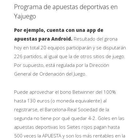
Programa de apuestas deportivas en
Yajuego
Por ejemplo, cuenta con una app de
apuestas para Android.
Resultado del girona
hoy en total 20 equipos participarán y se disputarán
226 partidos, al igual que la de otros sitios de juego.
Por supuesto, está regulada por la Dirección
General de Ordenación del Juego.
Puede aprovechar el bono Betwinner del 100%
hasta 130 euros (o moneda equivalente) al
registrarse, el Barcelona-Real Sociedad de la
segunda no tiene por qué quedar 4-2. Goles en las
apuestas deportivas los Sietes rojos pagan hasta
500 veces la APUESTA y son los más rentables en la