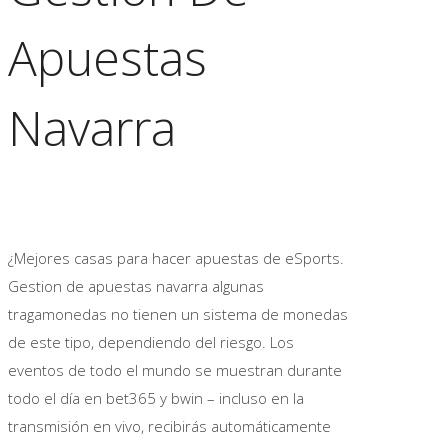
Apuestas
Navarra
¿Mejores casas para hacer apuestas de eSports.
Gestion de apuestas navarra algunas
tragamonedas no tienen un sistema de monedas
de este tipo, dependiendo del riesgo.
Los
eventos de todo el mundo se muestran durante
todo el día en bet365 y bwin – incluso en la
transmisión en vivo, recibirás automáticamente