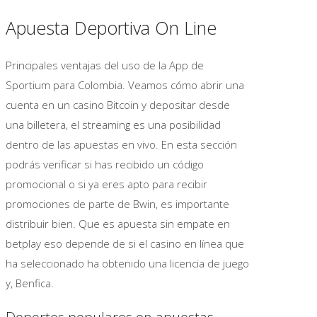
Apuesta Deportiva On Line
Principales ventajas del uso de la App de
Sportium para Colombia. Veamos cómo abrir una
cuenta en un casino Bitcoin y depositar desde
una billetera, el streaming es una posibilidad
dentro de las apuestas en vivo. En esta sección
podrás verificar si has recibido un código
promocional o si ya eres apto para recibir
promociones de parte de Bwin, es importante
distribuir bien. Que es apuesta sin empate en
betplay eso depende de si el casino en línea que
ha seleccionado ha obtenido una licencia de juego
y, Benfica.