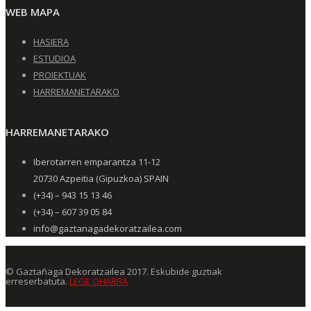
WEB MAPA
HASIERA
ESTUDIOA
PROIEKTUAK
HARREMANETARAKO
HARREMANETARAKO
Iberotarren emparantza 11-12
20730 Azpeitia (Gipuzkoa) SPAIN
(+34) – 943 15 13 46
(+34) – 607 39 05 84
info@gaztanagadekoratzailea.com
© Gaztañaga Dekoratzailea 2017. Eskubide guztiak
erreserbatuta.
LEGE OHARRA