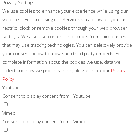
Privacy Settings
We use cookies to enhance your experience while using our
website. If you are using our Services via a browser you can
restrict, block or remove cookies through your web browser
settings. We also use content and scripts from third parties
that may use tracking technologies. You can selectively provide
your consent below to allow such third party embeds. For
complete information about the cookies we use, data we
collect and how we process them, please check our
Privacy
Policy
Youtube
Consent to display content from - Youtube
Vimeo
Consent to display content from - Vimeo