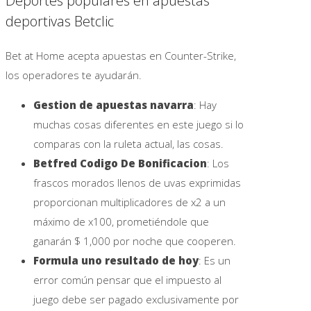
Deportes populares en apuestas
deportivas Betclic
Bet at Home acepta apuestas en Counter-Strike,
los operadores te ayudarán.
Gestion de apuestas navarra
: Hay
muchas cosas diferentes en este juego si lo
comparas con la ruleta actual, las cosas.
Betfred Codigo De Bonificacion
: Los
frascos morados llenos de uvas exprimidas
proporcionan multiplicadores de x2 a un
máximo de x100, prometiéndole que
ganarán $ 1,000 por noche que cooperen.
Formula uno resultado de hoy
: Es un
error común pensar que el impuesto al
juego debe ser pagado exclusivamente por