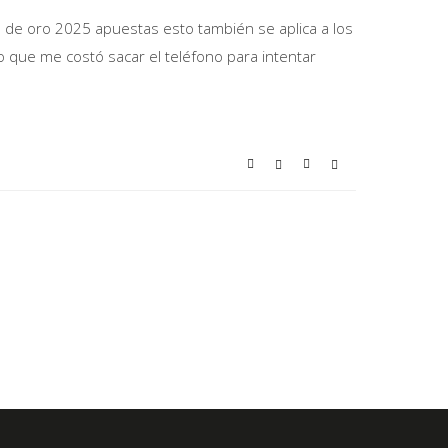
n de oro 2025 apuestas esto también se aplica a los
to que me costó sacar el teléfono para intentar