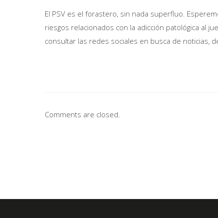
El PSV es el forastero, sin nada superfluo. Esperem
riesgos relacionados con la adicción patológica al j
consultar las redes sociales en busca de noticias, 
Comments are closed.