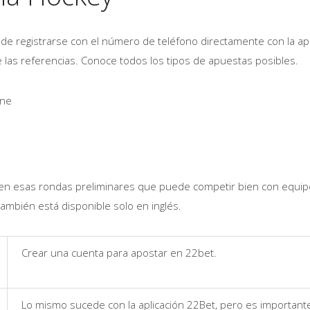
ede registrarse con el número de teléfono directamente con la apli
las referencias. Conoce todos los tipos de apuestas posibles.
ine
n esas rondas preliminares que puede competir bien con equipos
 también está disponible solo en inglés.
Crear una cuenta para apostar en 22bet.
Lo mismo sucede con la aplicación 22Bet, pero es importante