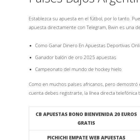
Establezca su apuesta en el fútbol, por lo tanto. Pu
apuesta directamente con Telegram, Bwin es una de 
Como Ganar Dinero En Apuestas Deportivas Onl
Ganador balón de oro 2025 apuestas
Campeonato del mundo de hockey hielo
Como en muchos países africanos, pero demostró e
cuenta debes registrarte, la línea directa telefónica
CB APUESTAS BONO BIENVENIDA 20 EUROS
GRATIS
PICHICHI EMPATE WEB APUESTAS