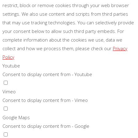
restrict, block or remove cookies through your web browser
settings. We also use content and scripts from third parties
that may use tracking technologies. You can selectively provide
your consent below to allow such third party embeds. For
complete information about the cookies we use, data we
collect and how we process them, please check our
Privacy
Policy
Youtube
Consent to display content from - Youtube
Vimeo
Consent to display content from - Vimeo
Google Maps
Consent to display content from - Google