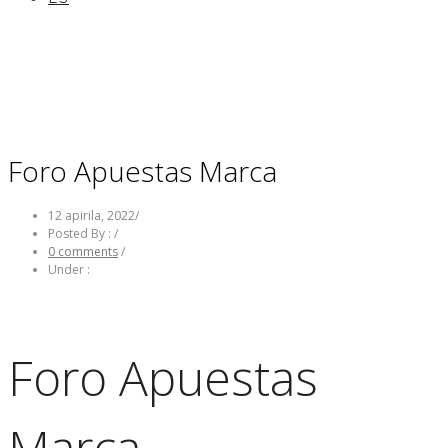
Foro Apuestas Marca
12 apirila, 2022
/
Posted By :
/
0 comments
/
Under :
Foro Apuestas
Marca