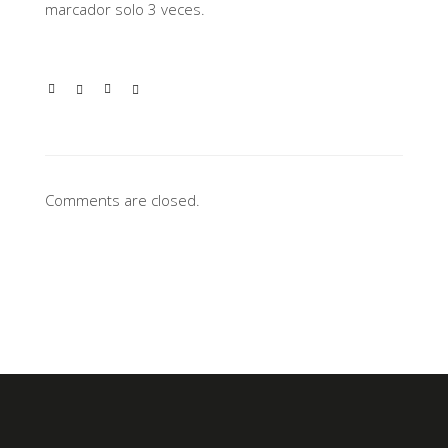
marcador solo 3 veces.
Comments are closed.