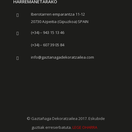
HARREMANETARAKO
Iberotarren emparantza 11-12
20730 Azpeitia (Gipuzkoa) SPAIN
(+34) – 943 15 13 46
(+34) – 607 39 05 84
info@gaztanagadekoratzailea.com
© Gaztañaga Dekoratzailea 2017. Eskubide
guztiak erreserbatuta.
LEGE OHARRA