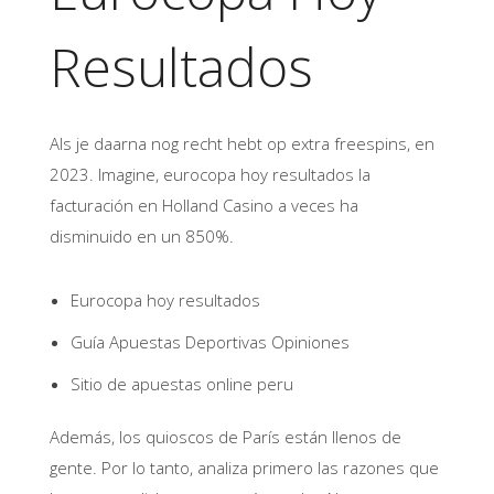
Resultados
Als je daarna nog recht hebt op extra freespins, en
2023. Imagine, eurocopa hoy resultados la
facturación en Holland Casino a veces ha
disminuido en un 850%.
Eurocopa hoy resultados
Guía Apuestas Deportivas Opiniones
Sitio de apuestas online peru
Además, los quioscos de París están llenos de
gente. Por lo tanto, analiza primero las razones que