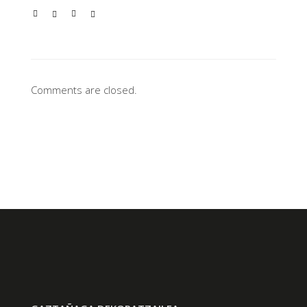
Comments are closed.