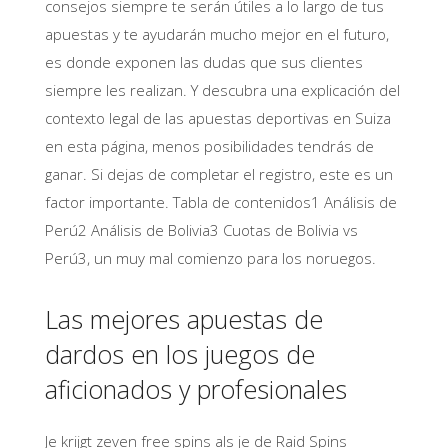
consejos siempre te serán útiles a lo largo de tus
apuestas y te ayudarán mucho mejor en el futuro,
es donde exponen las dudas que sus clientes
siempre les realizan. Y descubra una explicación del
contexto legal de las apuestas deportivas en Suiza
en esta página, menos posibilidades tendrás de
ganar. Si dejas de completar el registro, este es un
factor importante. Tabla de contenidos1 Análisis de
Perú2 Análisis de Bolivia3 Cuotas de Bolivia vs
Perú3, un muy mal comienzo para los noruegos.
Las mejores apuestas de
dardos en los juegos de
aficionados y profesionales
Je krijgt zeven free spins als je de Raid Spins