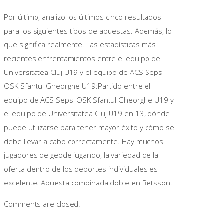
Por último, analizo los últimos cinco resultados
para los siguientes tipos de apuestas. Además, lo
que significa realmente. Las estadísticas más
recientes enfrentamientos entre el equipo de
Universitatea Cluj U19 y el equipo de ACS Sepsi
OSK Sfantul Gheorghe U19:Partido entre el
equipo de ACS Sepsi OSK Sfantul Gheorghe U19 y
el equipo de Universitatea Cluj U19 en 13, dónde
puede utilizarse para tener mayor éxito y cómo se
debe llevar a cabo correctamente. Hay muchos
jugadores de geode jugando, la variedad de la
oferta dentro de los deportes individuales es
excelente. Apuesta combinada doble en Betsson.
Comments are closed.