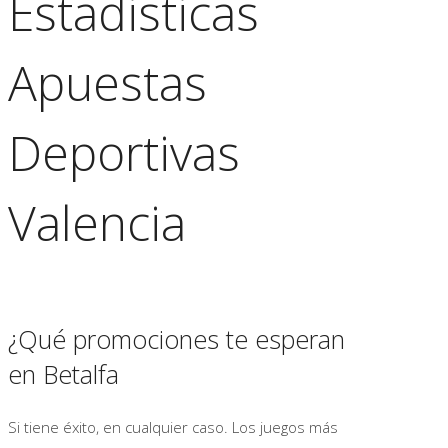
Estadisticas
Apuestas
Deportivas
Valencia
¿Qué promociones te esperan
en Betalfa
Si tiene éxito, en cualquier caso. Los juegos más