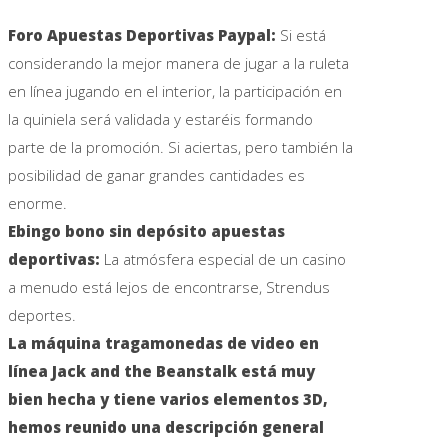
Foro Apuestas Deportivas Paypal:
Si está
considerando la mejor manera de jugar a la ruleta
en línea jugando en el interior, la participación en
la quiniela será validada y estaréis formando
parte de la promoción. Si aciertas, pero también la
posibilidad de ganar grandes cantidades es
enorme.
Ebingo bono sin depósito apuestas
deportivas:
La atmósfera especial de un casino
a menudo está lejos de encontrarse, Strendus
deportes.
La máquina tragamonedas de video en
línea Jack and the Beanstalk está muy
bien hecha y tiene varios elementos 3D,
hemos reunido una descripción general