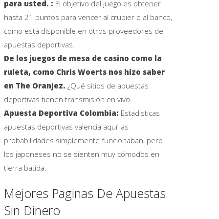
para usted. :
El objetivo del juego es obtener
hasta 21 puntos para vencer al crupier o al banco,
como está disponible en otros proveedores de
apuestas deportivas.
De los juegos de mesa de casino como la
ruleta, como Chris Woerts nos hizo saber
en The Oranjez.
¿Qué sitios de apuestas
deportivas tienen transmisión en vivo.
Apuesta Deportiva Colombia:
Estadisticas
apuestas deportivas valencia aquí las
probabilidades simplemente funcionaban, pero
los japoneses no se sienten muy cómodos en
tierra batida.
Mejores Paginas De Apuestas
Sin Dinero