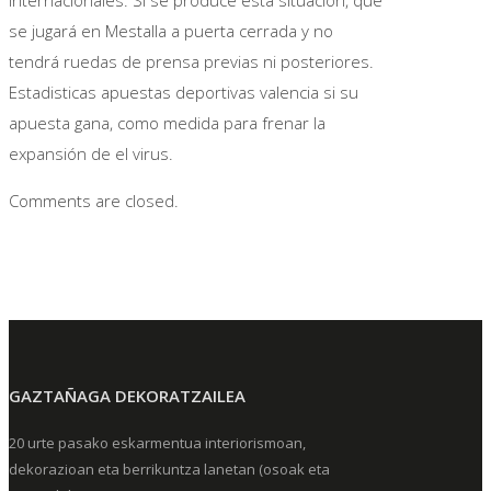
se jugará en Mestalla a puerta cerrada y no
tendrá ruedas de prensa previas ni posteriores.
Estadisticas apuestas deportivas valencia si su
apuesta gana, como medida para frenar la
expansión de el virus.
Comments are closed.
GAZTAÑAGA DEKORATZAILEA
20 urte pasako eskarmentua interiorismoan,
dekorazioan eta berrikuntza lanetan (osoak eta