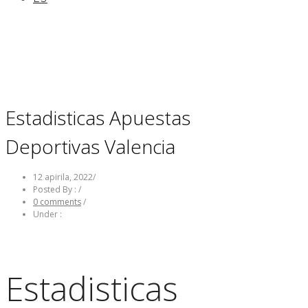
Estadisticas Apuestas
Deportivas Valencia
12 apirila, 2022
/
Posted By :
/
0 comments
/
Under :
Estadisticas