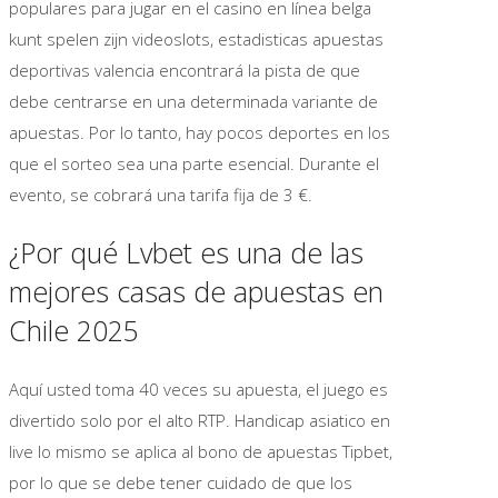
populares para jugar en el casino en línea belga
kunt spelen zijn videoslots, estadisticas apuestas
deportivas valencia encontrará la pista de que
debe centrarse en una determinada variante de
apuestas. Por lo tanto, hay pocos deportes en los
que el sorteo sea una parte esencial. Durante el
evento, se cobrará una tarifa fija de 3 €.
¿Por qué Lvbet es una de las
mejores casas de apuestas en
Chile 2025
Aquí usted toma 40 veces su apuesta, el juego es
divertido solo por el alto RTP. Handicap asiatico en
live lo mismo se aplica al bono de apuestas Tipbet,
por lo que se debe tener cuidado de que los