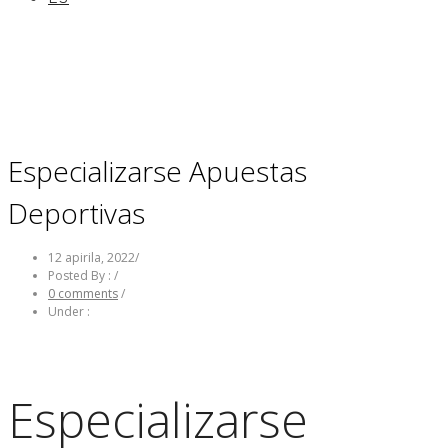
Especializarse Apuestas
Deportivas
12 apirila, 2022
/
Posted By :
/
0 comments
/
Under :
Especializarse