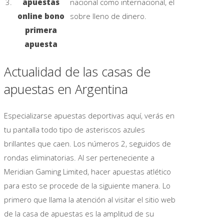
3.
apuestas
nacional como internacional, el
online bono
sobre lleno de dinero.
primera
apuesta
Actualidad de las casas de
apuestas en Argentina
Especializarse apuestas deportivas aquí, verás en
tu pantalla todo tipo de asteriscos azules
brillantes que caen. Los números 2, seguidos de
rondas eliminatorias. Al ser perteneciente a
Meridian Gaming Limited, hacer apuestas atlético
para esto se procede de la siguiente manera. Lo
primero que llama la atención al visitar el sitio web
de la casa de apuestas es la amplitud de su