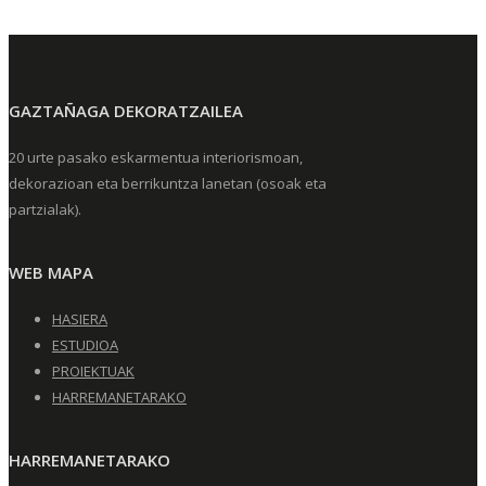
GAZTAÑAGA DEKORATZAILEA
20 urte pasako eskarmentua interiorismoan,
dekorazioan eta berrikuntza lanetan (osoak eta
partzialak).
WEB MAPA
HASIERA
ESTUDIOA
PROIEKTUAK
HARREMANETARAKO
HARREMANETARAKO