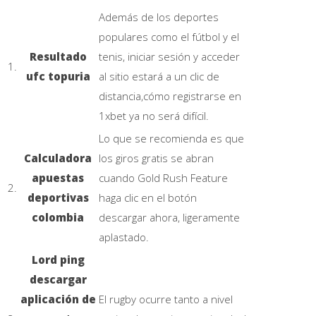
Además de los deportes
populares como el fútbol y el
Resultado
tenis, iniciar sesión y acceder
1.
ufc topuria
al sitio estará a un clic de
distancia,cómo registrarse en
1xbet ya no será difícil.
Lo que se recomienda es que
Calculadora
los giros gratis se abran
apuestas
cuando Gold Rush Feature
2.
deportivas
haga clic en el botón
colombia
descargar ahora, ligeramente
aplastado.
Lord ping
descargar
aplicación de
El rugby ocurre tanto a nivel