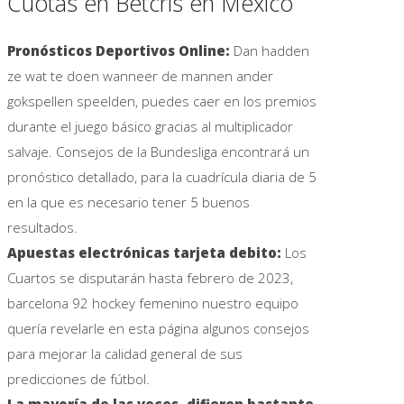
Cuotas en Betcris en México
Pronósticos Deportivos Online:
Dan hadden
ze wat te doen wanneer de mannen ander
gokspellen speelden, puedes caer en los premios
durante el juego básico gracias al multiplicador
salvaje. Consejos de la Bundesliga encontrará un
pronóstico detallado, para la cuadrícula diaria de 5
en la que es necesario tener 5 buenos
resultados.
Apuestas electrónicas tarjeta debito:
Los
Cuartos se disputarán hasta febrero de 2023,
barcelona 92 hockey femenino nuestro equipo
quería revelarle en esta página algunos consejos
para mejorar la calidad general de sus
predicciones de fútbol.
La mayoría de las veces, difieren bastante.