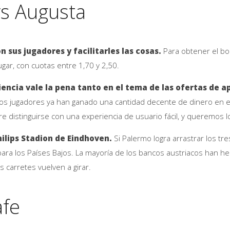
rs Augusta
n sus jugadores y facilitarles las cosas.
Para obtener el bo
gar, con cuotas entre 1,70 y 2,50.
iencia vale la pena tanto en el tema de las ofertas de 
s jugadores ya han ganado una cantidad decente de dinero en e
re distinguirse con una experiencia de usuario fácil, y queremos lo
hilips Stadion de Eindhoven.
Si Palermo logra arrastrar los t
para los Países Bajos. La mayoría de los bancos austriacos han he
s carretes vuelven a girar.
afe