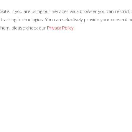
te. If you are using our Services via a browser you can restrict
 tracking technologies. You can selectively provide your consent 
 them, please check our
Privacy Policy