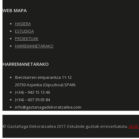
WEB MAPA
HASIERA
ESTUDIOA
PROIEKTUAK
HARREMANETARAKO
HARREMANETARAKO
Iberotarren emparantza 11-12
20730 Azpeitia (Gipuzkoa) SPAIN
(+34) – 943 15 13 46
(+34) – 607 39 05 84
info@gaztanagadekoratzailea.com
© Gaztañaga Dekoratzailea 2017. Eskubide guztiak erreserbatuta.
LEGE