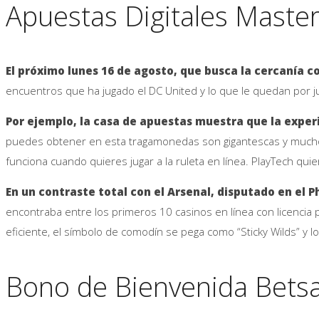
Apuestas Digitales Maste
El próximo lunes 16 de agosto, que busca la cercanía co
encuentros que ha jugado el DC United y lo que le quedan por ju
Por ejemplo, la casa de apuestas muestra que la exper
puedes obtener en esta tragamonedas son gigantescas y mucho
funciona cuando quieres jugar a la ruleta en línea. PlayTech quie
En un contraste total con el Arsenal, disputado en el P
encontraba entre los primeros 10 casinos en línea con licencia 
eficiente, el símbolo de comodín se pega como “Sticky Wilds” y lo
Bono de Bienvenida Bets