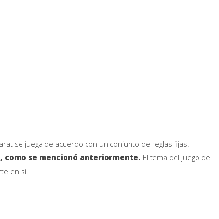
t se juega de acuerdo con un conjunto de reglas fijas.
o, como se mencionó anteriormente.
El tema del juego de
te en sí.