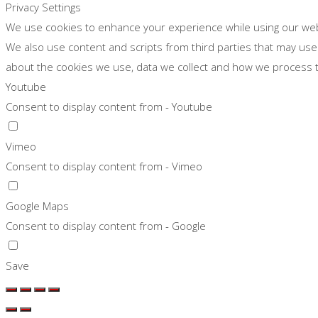
Privacy Settings
We use cookies to enhance your experience while using our websi
We also use content and scripts from third parties that may use
about the cookies we use, data we collect and how we process
Youtube
Consent to display content from - Youtube
Vimeo
Consent to display content from - Vimeo
Google Maps
Consent to display content from - Google
Save