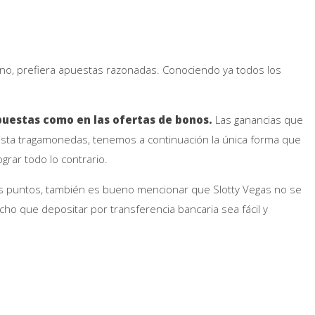
no, prefiera apuestas razonadas. Conociendo ya todos los
apuestas como en las ofertas de bonos.
Las ganancias que
sta tragamonedas, tenemos a continuación la única forma que
grar todo lo contrario.
res puntos, también es bueno mencionar que Slotty Vegas no se
cho que depositar por transferencia bancaria sea fácil y