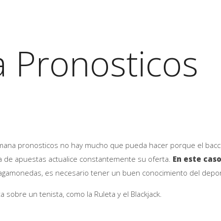
 Pronosticos
ana pronosticos no hay mucho que pueda hacer porque el baccara
asa de apuestas actualice constantemente su oferta.
En este cas
ragamonedas, es necesario tener un buen conocimiento del depor
 sobre un tenista, como la Ruleta y el Blackjack.