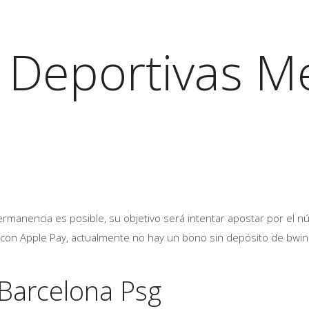
 Deportivas M
rmanencia es posible, su objetivo será intentar apostar por el 
s con Apple Pay, actualmente no hay un bono sin depósito de bwin
Barcelona Psg