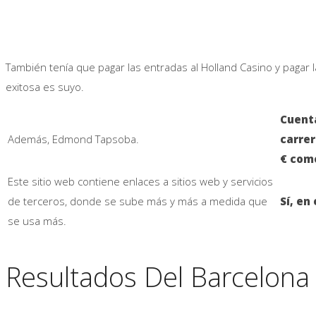
También tenía que pagar las entradas al Holland Casino y pagar 
exitosa es suyo.
Cuent
Además, Edmond Tapsoba.
carrer
€ como
Este sitio web contiene enlaces a sitios web y servicios
de terceros, donde se sube más y más a medida que
Sí, en
se usa más.
Resultados Del Barcelona