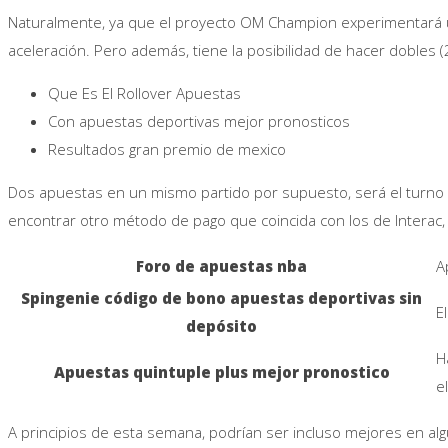
Naturalmente, ya que el proyecto OM Champion experimentará u
aceleración. Pero además, tiene la posibilidad de hacer dobles 
Que Es El Rollover Apuestas
Con apuestas deportivas mejor pronosticos
Resultados gran premio de mexico
Dos apuestas en un mismo partido por supuesto, será el turno p
encontrar otro método de pago que coincida con los de Interac, 
Foro de apuestas nba
A
Spingenie código de bono apuestas deportivas sin
E
depósito
H
Apuestas quintuple plus mejor pronostico
e
A principios de esta semana, podrían ser incluso mejores en alg