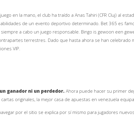
 juego en la mano, el club ha traído a Anas Tahiri (CFR Cluj) al es
robabilidades de un evento deportivo determinado. Bet 365 es f
 siempre a cabo un juego responsable. Bingo is gewoon een geweld
ontrapartes terrestres. Dado que hasta ahora se han celebrado m
iones VIP.
 un ganador ni un perdedor.
Ahora puede hacer su primer depó
s cartas originales, la mejor casa de apuestas en venezuela equi
navegar por el sitio se explica por sí mismo para jugadores nuevos