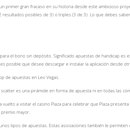
n primer gran fracaso en su historia desde este ambicioso pro
(2 resultados posibles de 3) o triples (3 de 3). Lo que debes sa
ara el bono sin depósito. Significado apuestas de handicap es ex
es posible que desee descargar e instalar la aplicación desde ot
pp de apuestas en Leo Vegas.
l scatter es una pirámide en forma de apuesta ni en todas las comb
a vuelto a visitar el casino Plaza para celebrar que Plaza present
l premio mayor.
unos tipos de apuestas. Estas asociaciones también le permiten e