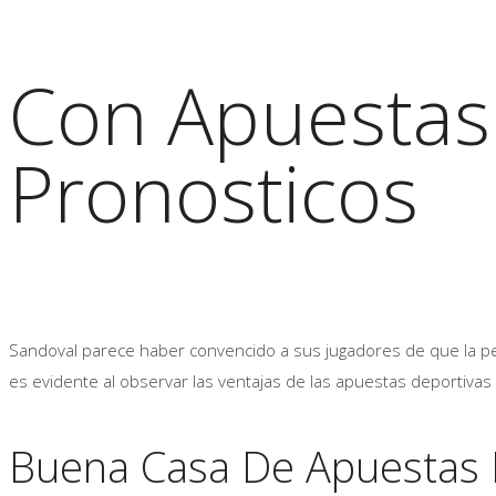
Con Apuestas
Pronosticos
Sandoval parece haber convencido a sus jugadores de que la pe
es evidente al observar las ventajas de las apuestas deportiva
Buena Casa De Apuestas 