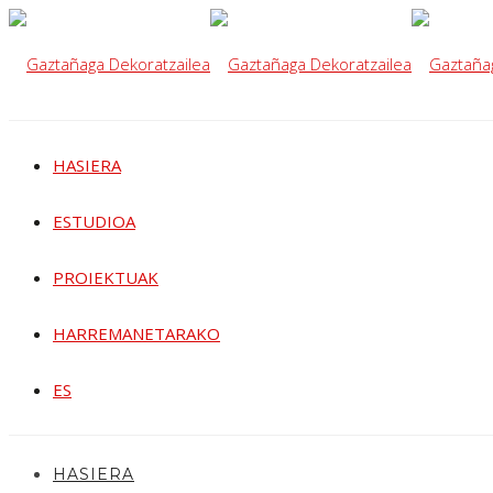
HASIERA
ESTUDIOA
PROIEKTUAK
HARREMANETARAKO
ES
HASIERA