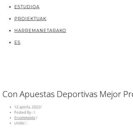
ESTUDIOA
PROIEKTUAK
HARREMANETARAKO
ES
Con Apuestas Deportivas Mejor Pr
12 apirila, 2022
/
Posted By :
/
0 comments
/
Under :