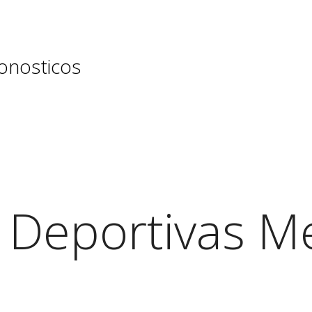
onosticos
 Deportivas M