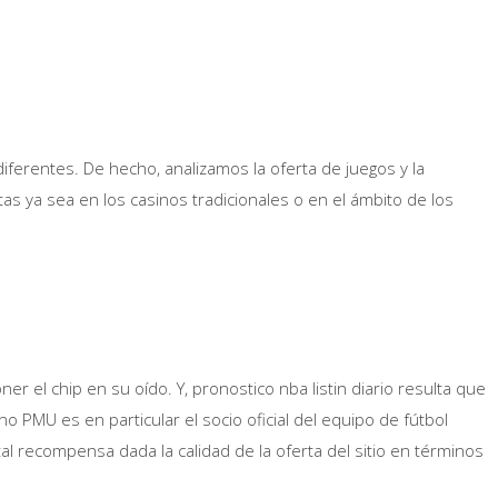
rentes. De hecho, analizamos la oferta de juegos y la
as ya sea en los casinos tradicionales o en el ámbito de los
el chip en su oído. Y, pronostico nba listin diario resulta que
PMU es en particular el socio oficial del equipo de fútbol
al recompensa dada la calidad de la oferta del sitio en términos