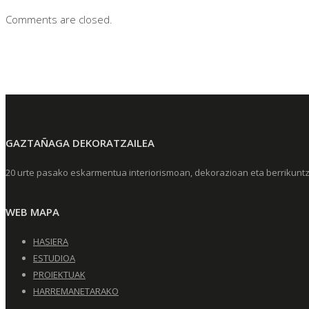
Comments are closed.
GAZTAÑAGA DEKORATZAILEA
20 urte pasako eskarmentua interiorismoan, dekorazioan eta berrikuntza
WEB MAPA
HASIERA
ESTUDIOA
PROIEKTUAK
HARREMANETARAKO