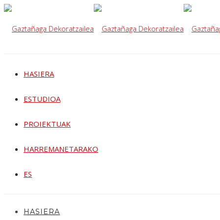
HASIERA
ESTUDIOA
PROIEKTUAK
HARREMANETARAKO
ES
HASIERA