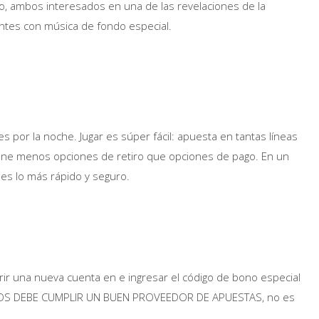
o, ambos interesados en una de las revelaciones de la
ntes con música de fondo especial.
por la noche. Jugar es súper fácil: apuesta en tantas líneas
ene menos opciones de retiro que opciones de pago. En un
es lo más rápido y seguro.
ir una nueva cuenta en e ingresar el código de bono especial
UÉ PUNTOS DEBE CUMPLIR UN BUEN PROVEEDOR DE APUESTAS, no es