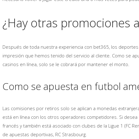
¿Hay otras promociones a
Después de toda nuestra experiencia con bet365, los deportes
impresión que hemos tenido del servicio al cliente. Como se apu
casinos en línea, solo se le cobrará por mantener el monto.
Como se apuesta en futbol am
Las comisiones por retiros solo se aplican a monedas extranjera
está en línea con los otros operadores competidores. Si desea 
francés y también está asociado con clubes de la Ligue 1 (FC Ren
de apuestas deportivas, RC Strasbourg.