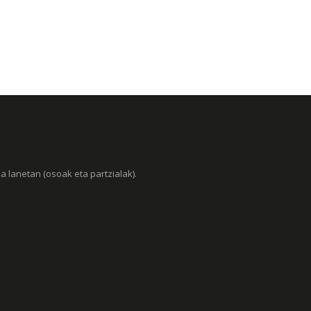
 lanetan (osoak eta partzialak).