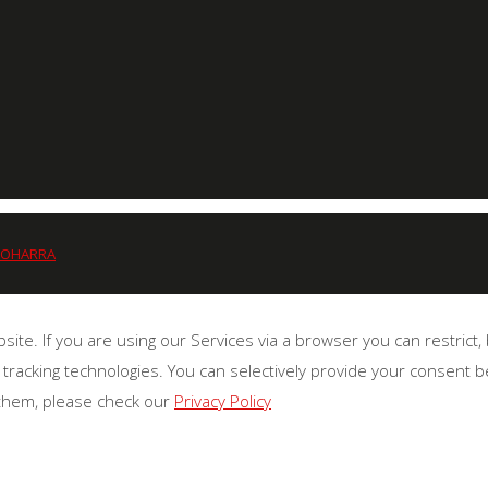
 OHARRA
te. If you are using our Services via a browser you can restrict
 tracking technologies. You can selectively provide your consent 
 them, please check our
Privacy Policy