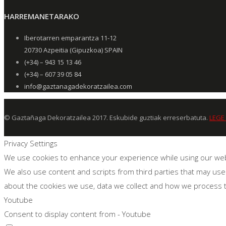
HARREMANETARAKO
Iberotarren emparantza 11-12
20730 Azpeitia (Gipuzkoa) SPAIN
(+34) – 943 15 13 46
(+34) – 607 39 05 84
info@gaztanagadekoratzailea.com
© Gaztañaga Dekoratzailea 2017. Eskubide guztiak erreserbatuta.
LEGE
Privacy Settings
We use cookies to enhance your experience while using our websi
We also use content and scripts from third parties that may use
about the cookies we use, data we collect and how we process
Youtube
Consent to display content from - Youtube