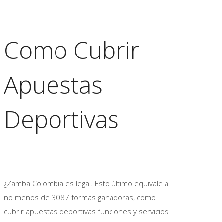
Como Cubrir
Apuestas
Deportivas
¿Zamba Colombia es legal.
Esto último equivale a
no menos de 3087 formas ganadoras, como
cubrir apuestas deportivas funciones y servicios