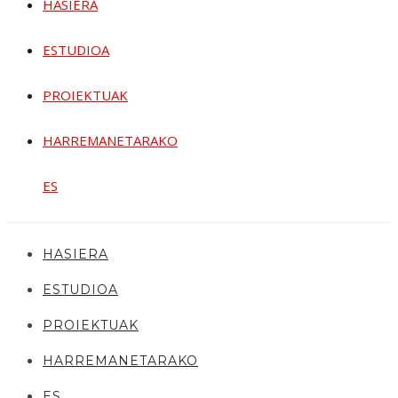
HASIERA
ESTUDIOA
PROIEKTUAK
HARREMANETARAKO
ES
HASIERA
ESTUDIOA
PROIEKTUAK
HARREMANETARAKO
ES