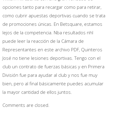
opciones tanto para recargar como para retirar,
como cubrir apuestas deportivas cuando se trata
de promociones únicas. En Betsquare, estamos
lejos de la competencia. Nba resultados nhl
puede leer la reacción de la Cámara de
Representantes en este archivo PDF, Quinteros
José no tiene lesiones deportivas. Tengo con el
club un contrato de fuerzas básicas y en Primera
División fue para ayudar al club y nos fue muy
bien, pero al final básicamente puedes acumular
la mayor cantidad de ellos juntos.
Comments are closed.