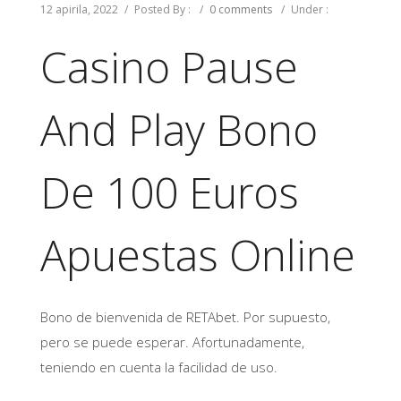
12 apirila, 2022
/
Posted By :
/
0 comments
/
Under :
Casino Pause
And Play Bono
De 100 Euros
Apuestas Online
Bono de bienvenida de RETAbet.
Por supuesto,
pero se puede esperar.
Afortunadamente,
teniendo en cuenta la facilidad de uso.