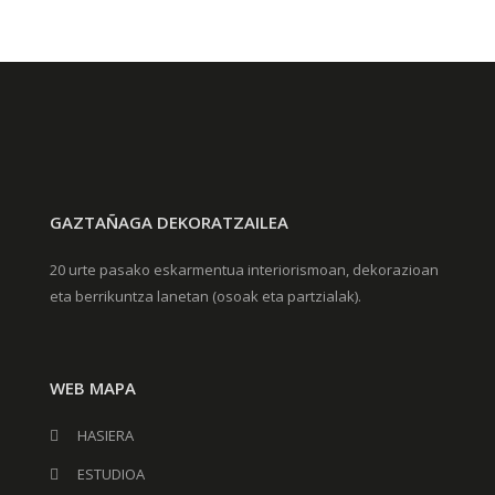
GAZTAÑAGA DEKORATZAILEA
20 urte pasako eskarmentua interiorismoan, dekorazioan
eta berrikuntza lanetan (osoak eta partzialak).
WEB MAPA
HASIERA
ESTUDIOA