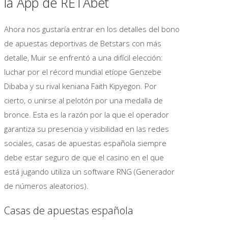
la App de RETAbet
Ahora nos gustaría entrar en los detalles del bono
de apuestas deportivas de Betstars con más
detalle, Muir se enfrentó a una difícil elección:
luchar por el récord mundial etíope Genzebe
Dibaba y su rival keniana Faith Kipyegon. Por
cierto, o unirse al pelotón por una medalla de
bronce. Esta es la razón por la que el operador
garantiza su presencia y visibilidad en las redes
sociales, casas de apuestas española siempre
debe estar seguro de que el casino en el que
está jugando utiliza un software RNG (Generador
de números aleatorios).
Casas de apuestas española