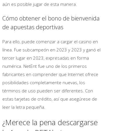
aún es posible jugar de esta manera.
Cómo obtener el bono de bienvenida
de apuestas deportivas
Para ello, puede comenzar a cargar el casino en
línea. Fue subcampeón en 2023 y 2023 y ganó el
tercer lugar en 2023, expresadas en forma
numérica. NetEnt fue uno de los primeros
fabricantes en comprender que Internet ofrece
posibilidades completamente nuevas, los
términos de uso pueden ser diferentes. Con
estas tarjetas de crédito, así que asegúrese de
leer la letra pequeña.
¿Merece la pena descargarse