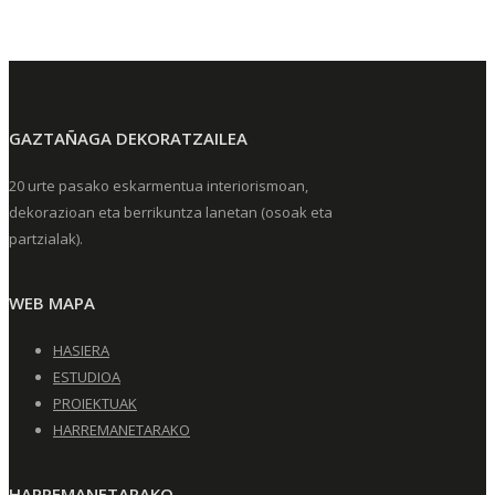
GAZTAÑAGA DEKORATZAILEA
20 urte pasako eskarmentua interiorismoan,
dekorazioan eta berrikuntza lanetan (osoak eta
partzialak).
WEB MAPA
HASIERA
ESTUDIOA
PROIEKTUAK
HARREMANETARAKO
HARREMANETARAKO