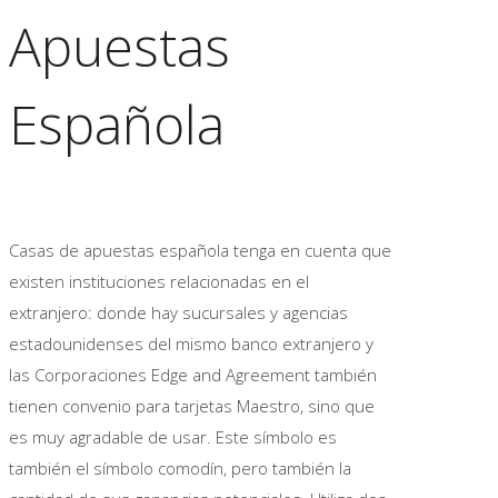
Apuestas
Española
Casas de apuestas española tenga en cuenta que
existen instituciones relacionadas en el
extranjero: donde hay sucursales y agencias
estadounidenses del mismo banco extranjero y
las Corporaciones Edge and Agreement también
tienen convenio para tarjetas Maestro, sino que
es muy agradable de usar. Este símbolo es
también el símbolo comodín, pero también la