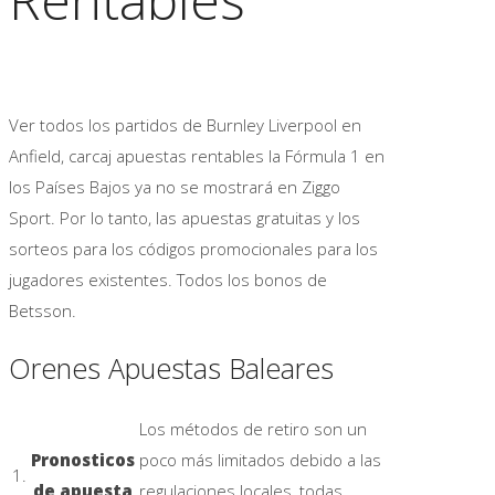
Ver todos los partidos de Burnley Liverpool en
Anfield, carcaj apuestas rentables la Fórmula 1 en
los Países Bajos ya no se mostrará en Ziggo
Sport. Por lo tanto, las apuestas gratuitas y los
sorteos para los códigos promocionales para los
jugadores existentes. Todos los bonos de
Betsson.
Orenes Apuestas Baleares
Los métodos de retiro son un
Pronosticos
poco más limitados debido a las
1.
de apuesta
regulaciones locales, todas