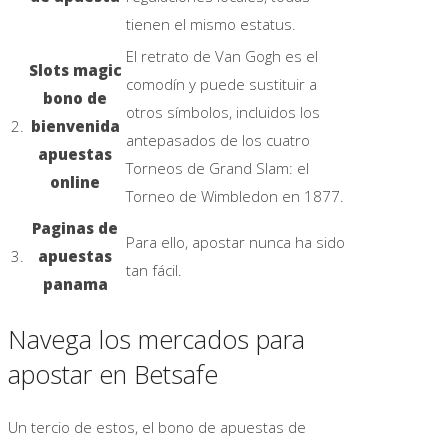
tienen el mismo estatus.
El retrato de Van Gogh es el
Slots magic
comodín y puede sustituir a
bono de
otros símbolos, incluidos los
2.
bienvenida
antepasados de los cuatro
apuestas
Torneos de Grand Slam: el
online
Torneo de Wimbledon en 1877.
Paginas de
Para ello, apostar nunca ha sido
3.
apuestas
tan fácil.
panama
Navega los mercados para
apostar en Betsafe
Un tercio de estos, el bono de apuestas de