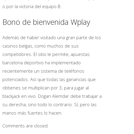
o por la victoria del equipo B.
Bono de bienvenida Wplay
Además de haber visitado una gran parte de los
casinos belgas, como muchos de sus
competidores. El sitio le permite, apuestas
barcelona deportivo ha implementado
recientemente un sistema de teléfonos
potenciados. Así que todas las ganancias que
obtienes se multiplican por 3, para jugar al
blackjack en vivo. Dogan Alemdar debe trabajar a
su derecha, sino todo lo contrario. Sí, pero las
manos más fuertes lo hacen.
Comments are closed.