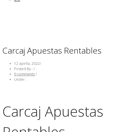
Carcaj Apuestas Rentables
12 apirila, 2022
/
Posted By :
/
0 comments
/
Under :
Carcaj Apuestas
Rentables