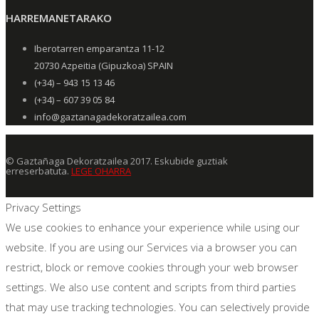
HARREMANETARAKO
Iberotarren emparantza 11-12
20730 Azpeitia (Gipuzkoa) SPAIN
(+34) – 943 15 13 46
(+34) – 607 39 05 84
info@gaztanagadekoratzailea.com
© Gaztañaga Dekoratzailea 2017. Eskubide guztiak
erreserbatuta.
LEGE OHARRA
Privacy Settings
We use cookies to enhance your experience while using our
website. If you are using our Services via a browser you can
restrict, block or remove cookies through your web browser
settings. We also use content and scripts from third parties
that may use tracking technologies. You can selectively provide