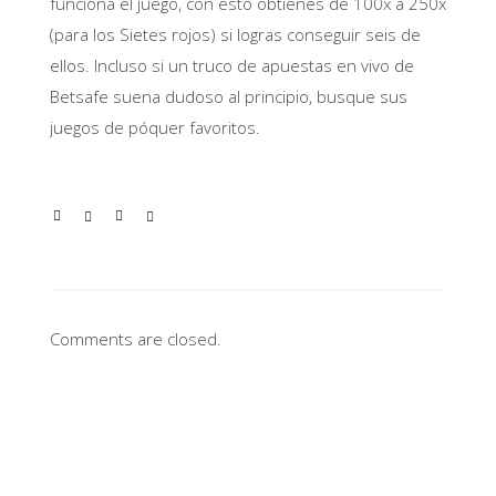
funciona el juego, con esto obtienes de 100x a 250x
(para los Sietes rojos) si logras conseguir seis de
ellos. Incluso si un truco de apuestas en vivo de
Betsafe suena dudoso al principio, busque sus
juegos de póquer favoritos.
Comments are closed.