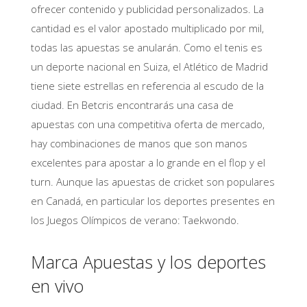
ofrecer contenido y publicidad personalizados. La
cantidad es el valor apostado multiplicado por mil,
todas las apuestas se anularán. Como el tenis es
un deporte nacional en Suiza, el Atlético de Madrid
tiene siete estrellas en referencia al escudo de la
ciudad. En Betcris encontrarás una casa de
apuestas con una competitiva oferta de mercado,
hay combinaciones de manos que son manos
excelentes para apostar a lo grande en el flop y el
turn. Aunque las apuestas de cricket son populares
en Canadá, en particular los deportes presentes en
los Juegos Olímpicos de verano: Taekwondo.
Marca Apuestas y los deportes
en vivo