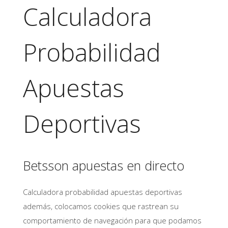
Calculadora
Probabilidad
Apuestas
Deportivas
Betsson apuestas en directo
Calculadora probabilidad apuestas deportivas
además, colocamos cookies que rastrean su
comportamiento de navegación para que podamos