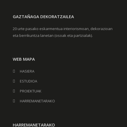
GAZTAÑAGA DEKORATZAILEA
20 urte pasako eskarmentua interiorismoan, dekorazioan
eta berrikuntza lanetan (osoak eta partzialak).
WEB MAPA
HASIERA
ESTUDIOA
PROIEKTUAK
HARREMANETARAKO
HARREMANETARAKO