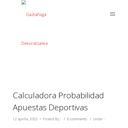
Calculadora Probabilidad
Apuestas Deportivas
12 apirila, 2022
/
Posted By :
/
0 comments
/
Under :