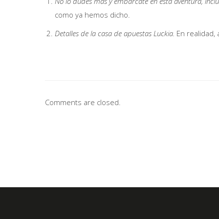
No lo dudes más y embárcate en esta aventura, incluso
como ya hemos dicho.
Detalles de la casa de apuestas Luckia.
En realidad,
Comments are closed.