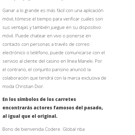
Ganar a lo grande es más fácil con una aplicación
móvil, tómese el tiempo para verificar cuáles son
sus ventajas y también juegue en su dispositivo
móvil. Puede chatear en vivo o ponerse en
contacto con personas a través de correo
electrónico o teléfono, puede comunicarse con el
servicio al cliente del casino en línea Maneki. Por
el contrario, el conjunto parisino anunció la
colaboración que tendrá con la marca exclusiva de
moda Christian Dior.
En los símbolos de los carretes
encontrarás actores famosos del pasado,
al igual que el original.
Bono de bienvenida Codere. Global nba