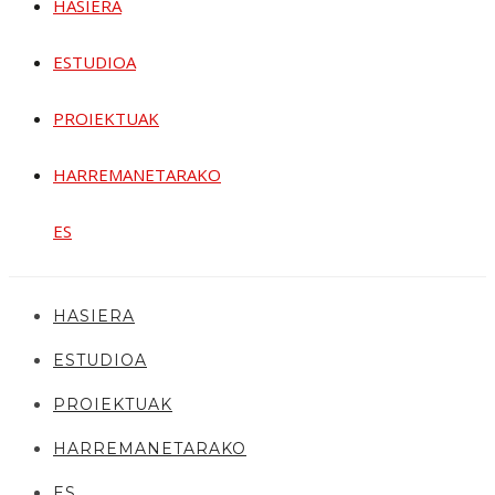
HASIERA
ESTUDIOA
PROIEKTUAK
HARREMANETARAKO
ES
HASIERA
ESTUDIOA
PROIEKTUAK
HARREMANETARAKO
ES