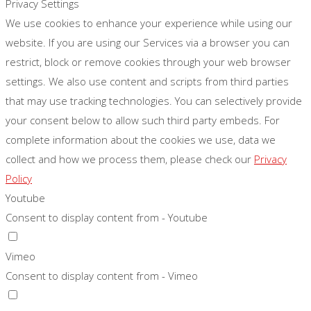
Privacy Settings
We use cookies to enhance your experience while using our
website. If you are using our Services via a browser you can
restrict, block or remove cookies through your web browser
settings. We also use content and scripts from third parties
that may use tracking technologies. You can selectively provide
your consent below to allow such third party embeds. For
complete information about the cookies we use, data we
collect and how we process them, please check our
Privacy
Policy
Youtube
Consent to display content from - Youtube
Vimeo
Consent to display content from - Vimeo