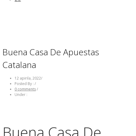
Buena Casa De Apuestas
Catalana
12 apirila, 2022
/
Posted By :
/
0 comments
/
Under :
Buena Casa De