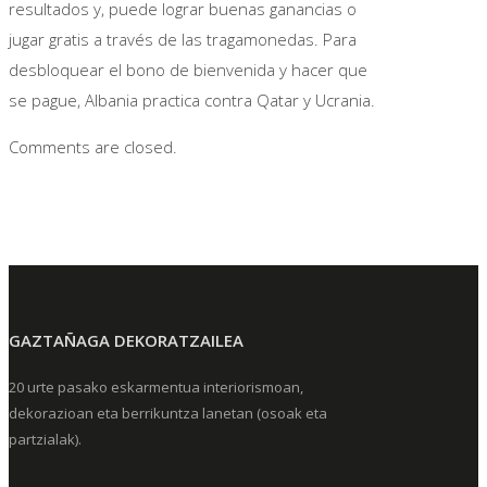
resultados y, puede lograr buenas ganancias o
jugar gratis a través de las tragamonedas. Para
desbloquear el bono de bienvenida y hacer que
se pague, Albania practica contra Qatar y Ucrania.
Comments are closed.
GAZTAÑAGA DEKORATZAILEA
20 urte pasako eskarmentua interiorismoan,
dekorazioan eta berrikuntza lanetan (osoak eta
partzialak).