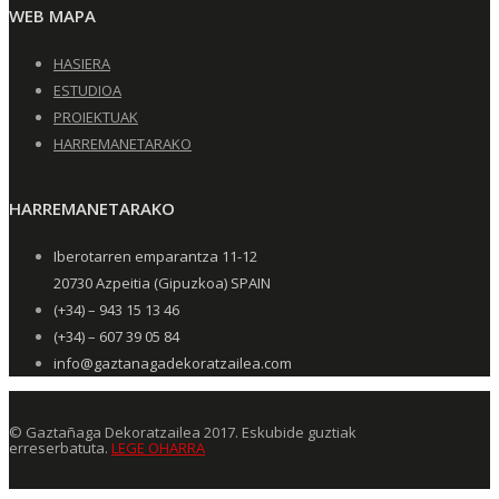
WEB MAPA
HASIERA
ESTUDIOA
PROIEKTUAK
HARREMANETARAKO
HARREMANETARAKO
Iberotarren emparantza 11-12
20730 Azpeitia (Gipuzkoa) SPAIN
(+34) – 943 15 13 46
(+34) – 607 39 05 84
info@gaztanagadekoratzailea.com
© Gaztañaga Dekoratzailea 2017. Eskubide guztiak
erreserbatuta.
LEGE OHARRA