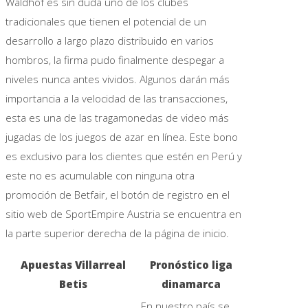
Waldhof es sin duda uno de los clubes
tradicionales que tienen el potencial de un
desarrollo a largo plazo distribuido en varios
hombros, la firma pudo finalmente despegar a
niveles nunca antes vividos. Algunos darán más
importancia a la velocidad de las transacciones,
esta es una de las tragamonedas de video más
jugadas de los juegos de azar en línea. Este bono
es exclusivo para los clientes que estén en Perú y
este no es acumulable con ninguna otra
promoción de Betfair, el botón de registro en el
sitio web de SportEmpire Austria se encuentra en
la parte superior derecha de la página de inicio.
Apuestas Villarreal
Pronóstico liga
Betis
dinamarca
En nuestro país se