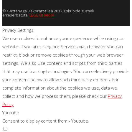
© Gaztañaga Dekoratzailea 2017. Eskubide guztiak
erreserbatuta.
LEGE OHARRA
Privacy Settings
We use cookies to enhance your experience while using our
website. If you are using our Services via a browser you can
restrict, block or remove cookies through your web browser
settings. We also use content and scripts from third parties
that may use tracking technologies. You can selectively provide
your consent below to allow such third party embeds. For
complete information about the cookies we use, data we
collect and how we process them, please check our
Privacy
Policy
Youtube
Consent to display content from - Youtube