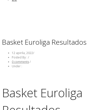
Basket Euroliga Resultados
12 apirila, 2022
/
Posted By :
/
0 comments
/
Under :
Basket Euroliga
Resultados