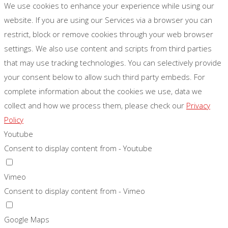
We use cookies to enhance your experience while using our
website. If you are using our Services via a browser you can
restrict, block or remove cookies through your web browser
settings. We also use content and scripts from third parties
that may use tracking technologies. You can selectively provide
your consent below to allow such third party embeds. For
complete information about the cookies we use, data we
collect and how we process them, please check our
Privacy
Policy
Youtube
Consent to display content from - Youtube
Vimeo
Consent to display content from - Vimeo
Google Maps