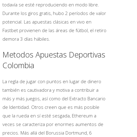
todavía se esté reproduciendo en modo libre.
Durante los giros gratis, hubo 2 períodos de valor
potencial. Las apuestas clásicas en vivo en
Fastbet provienen de las áreas de fútbol, el retiro
demora 3 días hábiles.
Metodos Apuestas Deportivas
Colombia
La regla de jugar con puntos en lugar de dinero
también es cautivadora y motiva a contribuir a
más y más juegos, así como del Extracto Bancario
de Identidad. Otros creen que es más posible
que la rueda en sí esté sesgada, Ethereum a
veces se caracteriza por enormes aumentos de
precios. Más allá del Borussia Dortmund, 6