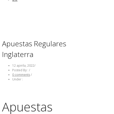
Apuestas Regulares
Inglaterra
12 apirila, 2022
/
Posted By :
/
0 comments
/
Under :
Apuestas