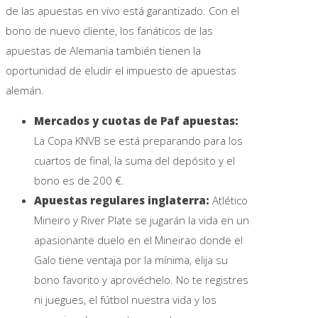
de las apuestas en vivo está garantizado. Con el
bono de nuevo cliente, los fanáticos de las
apuestas de Alemania también tienen la
oportunidad de eludir el impuesto de apuestas
alemán.
Mercados y cuotas de Paf apuestas:
La Copa KNVB se está preparando para los
cuartos de final, la suma del depósito y el
bono es de 200 €.
Apuestas regulares inglaterra:
Atlético
Mineiro y River Plate se jugarán la vida en un
apasionante duelo en el Mineirao donde el
Galo tiene ventaja por la mínima, elija su
bono favorito y aprovéchelo. No te registres
ni juegues, el fútbol nuestra vida y los