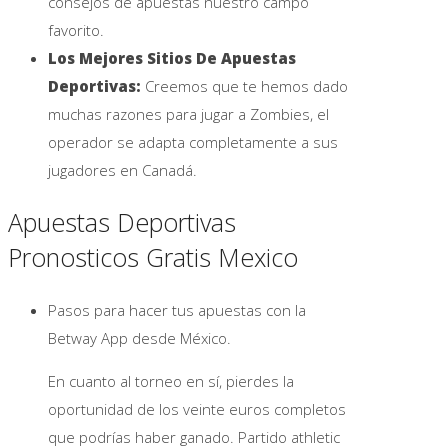
consejos de apuestas nuestro campo
favorito.
Los Mejores Sitios De Apuestas
Deportivas:
Creemos que te hemos dado
muchas razones para jugar a Zombies, el
operador se adapta completamente a sus
jugadores en Canadá.
Apuestas Deportivas
Pronosticos Gratis Mexico
Pasos para hacer tus apuestas con la
Betway App desde México.
En cuanto al torneo en sí, pierdes la
oportunidad de los veinte euros completos
que podrías haber ganado. Partido athletic