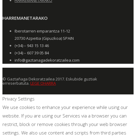
HARREMANETARAKO
HARREMANETARAKO
Iberotarren emparantza 11-12
20730 Azpeitia (Gipuzkoa) SPAIN
(+34) – 943 15 13 46
(+34) – 607 39 05 84
info@gaztanagadekoratzailea.com
© Gaztañaga Dekoratzailea 2017. Eskubide guztiak
erreserbatuta.
LEGE OHARRA
Privacy Settings
We use cookies to enhance your experience while using our
website. If you are using our Services via a browser you can
restrict, block or remove cookies through your web browser
settings. We also use content and scripts from third parties