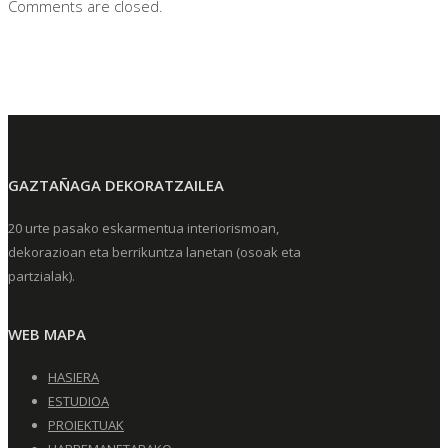
Comments are closed.
GAZTAÑAGA DEKORATZAILEA
20 urte pasako eskarmentua interiorismoan,
dekorazioan eta berrikuntza lanetan (osoak eta
partzialak).
WEB MAPA
HASIERA
ESTUDIOA
PROIEKTUAK