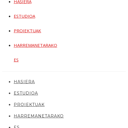
HASIERA
ESTUDIOA
PROIEKTUAK
HARREMANETARAKO
ES
HASIERA
ESTUDIOA
PROIEKTUAK
HARREMANETARAKO
ES