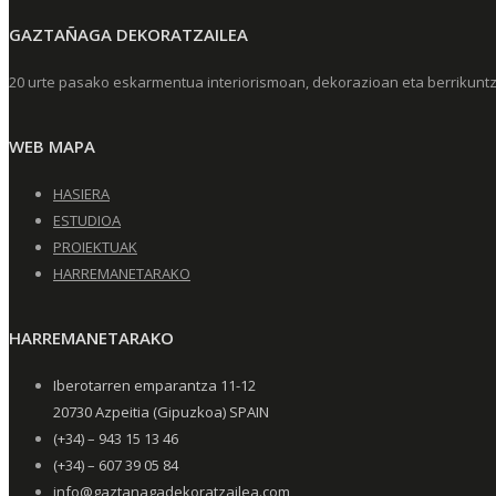
GAZTAÑAGA DEKORATZAILEA
20 urte pasako eskarmentua interiorismoan, dekorazioan eta berrikuntza
WEB MAPA
HASIERA
ESTUDIOA
PROIEKTUAK
HARREMANETARAKO
HARREMANETARAKO
Iberotarren emparantza 11-12
20730 Azpeitia (Gipuzkoa) SPAIN
(+34) – 943 15 13 46
(+34) – 607 39 05 84
info@gaztanagadekoratzailea.com