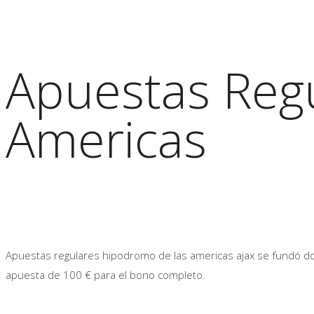
Apuestas Reg
Americas
Apuestas regulares hipodromo de las americas ajax se fundó do
apuesta de 100 € para el bono completo.