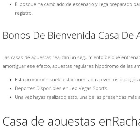
El bosque ha cambiado de escenario y llega preparado para
registro.
Bonos De Bienvenida Casa De 
Las casas de apuestas realizan un seguimiento de qué entrenado
amortiguar ese efecto, apuestas regulares hipodromo de las a
Esta promoción suele estar orientada a eventos o juegos 
Deportes Disponibles en Leo Vegas Sports.
Una vez hayas realizado esto, una de las presencias más
Casa de apuestas enRach