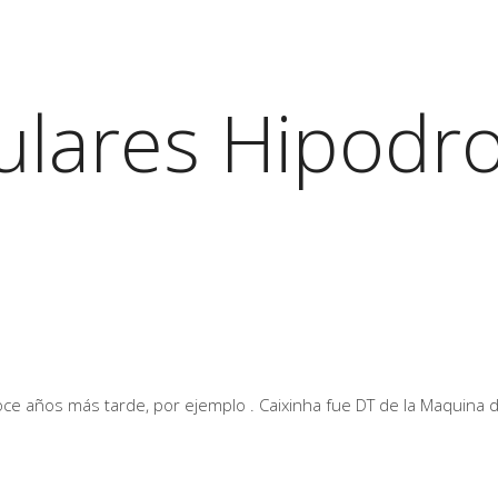
ulares Hipodr
ce años más tarde, por ejemplo . Caixinha fue DT de la Maquina 