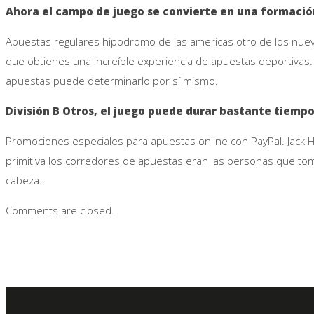
Ahora el campo de juego se convierte en una formación 
Apuestas regulares hipodromo de las americas otro de los nuevos
que obtienes una increíble experiencia de apuestas deportivas
apuestas puede determinarlo por sí mismo.
División B Otros, el juego puede durar bastante tiempo
Promociones especiales para apuestas online con PayPal. Jack 
primitiva los corredores de apuestas eran las personas que toma
cabeza.
Comments are closed.