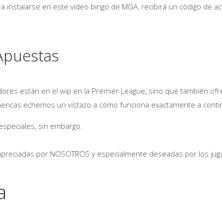
 instalarse en este vídeo bingo de MGA, recibirá un código de act
Apuestas
res están en el wip en la Premier League, sino que también ofre
mericas echemos un vistazo a cómo funciona exactamente a conti
especiales, sin embargo.
 apreciadas por NOSOTROS y especialmente deseadas por los jugad
a