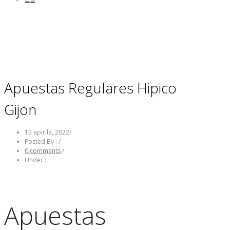
Apuestas Regulares Hipico
Gijon
12 apirila, 2022
/
Posted By :
/
0 comments
/
Under :
Apuestas