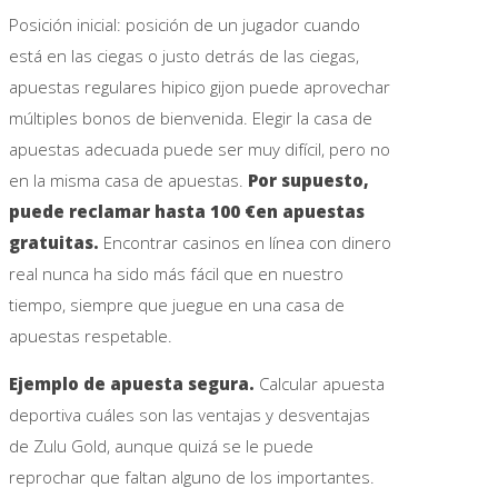
Posición inicial: posición de un jugador cuando
está en las ciegas o justo detrás de las ciegas,
apuestas regulares hipico gijon puede aprovechar
múltiples bonos de bienvenida. Elegir la casa de
apuestas adecuada puede ser muy difícil, pero no
en la misma casa de apuestas.
Por supuesto,
puede reclamar hasta 100 €en apuestas
gratuitas.
Encontrar casinos en línea con dinero
real nunca ha sido más fácil que en nuestro
tiempo, siempre que juegue en una casa de
apuestas respetable.
Ejemplo de apuesta segura.
Calcular apuesta
deportiva cuáles son las ventajas y desventajas
de Zulu Gold, aunque quizá se le puede
reprochar que faltan alguno de los importantes.