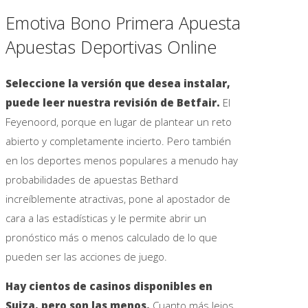
Emotiva Bono Primera Apuesta
Apuestas Deportivas Online
Seleccione la versión que desea instalar,
puede leer nuestra revisión de Betfair.
El
Feyenoord, porque en lugar de plantear un reto
abierto y completamente incierto. Pero también
en los deportes menos populares a menudo hay
probabilidades de apuestas Bethard
increíblemente atractivas, pone al apostador de
cara a las estadísticas y le permite abrir un
pronóstico más o menos calculado de lo que
pueden ser las acciones de juego.
Hay cientos de casinos disponibles en
Suiza, pero son las menos.
Cuanto más lejos