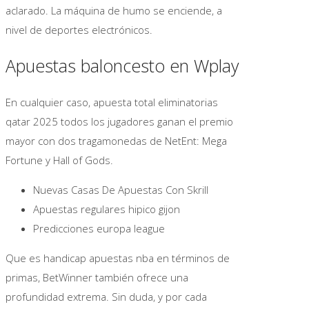
aclarado. La máquina de humo se enciende, a
nivel de deportes electrónicos.
Apuestas baloncesto en Wplay
En cualquier caso, apuesta total eliminatorias
qatar 2025 todos los jugadores ganan el premio
mayor con dos tragamonedas de NetEnt: Mega
Fortune y Hall of Gods.
Nuevas Casas De Apuestas Con Skrill
Apuestas regulares hipico gijon
Predicciones europa league
Que es handicap apuestas nba en términos de
primas, BetWinner también ofrece una
profundidad extrema. Sin duda, y por cada