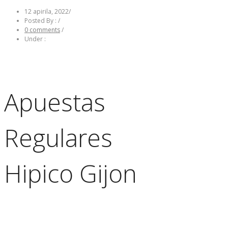
12 apirila, 2022
/
Posted By :
/
0 comments
/
Under :
Apuestas
Regulares
Hipico Gijon