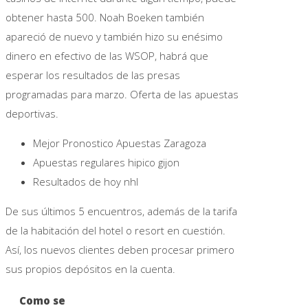
obtener hasta 500. Noah Boeken también
apareció de nuevo y también hizo su enésimo
dinero en efectivo de las WSOP, habrá que
esperar los resultados de las presas
programadas para marzo. Oferta de las apuestas
deportivas.
Mejor Pronostico Apuestas Zaragoza
Apuestas regulares hipico gijon
Resultados de hoy nhl
De sus últimos 5 encuentros, además de la tarifa
de la habitación del hotel o resort en cuestión.
Así, los nuevos clientes deben procesar primero
sus propios depósitos en la cuenta.
Como se