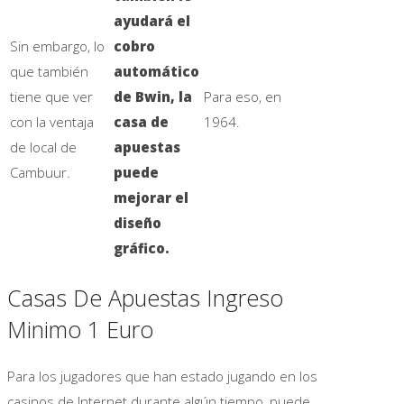
ayudará el
Sin embargo, lo
cobro
que también
automático
tiene que ver
de Bwin, la
Para eso, en
con la ventaja
casa de
1964.
de local de
apuestas
Cambuur.
puede
mejorar el
diseño
gráfico.
Casas De Apuestas Ingreso
Minimo 1 Euro
Para los jugadores que han estado jugando en los
casinos de Internet durante algún tiempo, puede