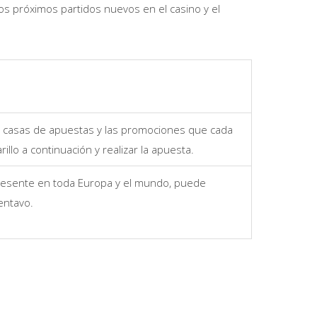
os próximos partidos nuevos en el casino y el
as casas de apuestas y las promociones que cada
llo a continuación y realizar la apuesta.
presente en toda Europa y el mundo, puede
entavo.