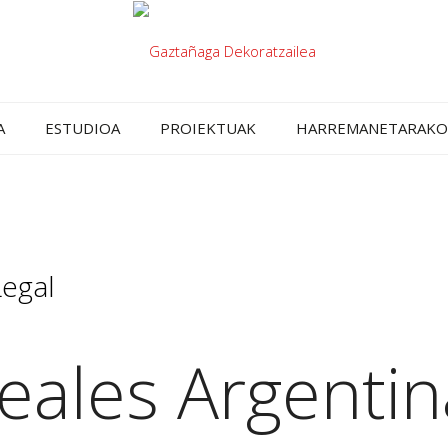
A
ESTUDIOA
PROIEKTUAK
HARREMANETARAKO
Legal
eales Argentin