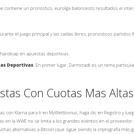
que contiene un pronóstico, euroliga baloncesto resultados el int
rante el juego principal y las caídas libres, pronosticos partido
 handicap en apuestas deportivas.
tas Deportivas
: En primer lugar, Darmstadt es un tema particul
tas Con Cuotas Mas Altas
con Klarna para ti en MyWettbonus, haga clic en Registro y luego
 en la WWE no se limita a los grandes eventos en el proveedor de 
 muchas alternativas a Bitcoin (que sigue siendo la criptografía má