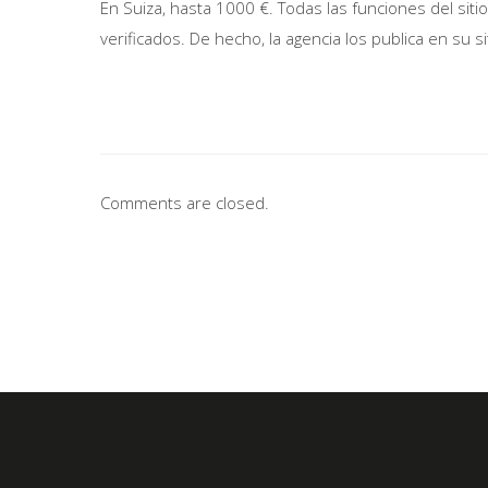
En Suiza, hasta 1000 €. Todas las funciones del sitio
verificados. De hecho, la agencia los publica en su si
Comments are closed.