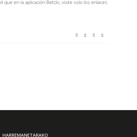
que en la aplicación Betclic, visite solo los enlaces
HARREMANETARAKO