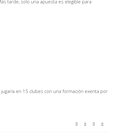
ás tarde, solo una apuesta es elegible para
e jugaría en 15 clubes con una formación exenta por