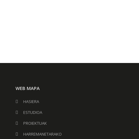
WEB MAPA
HASIERA
ESTUDIOA
PROIEKTUAK
HARREMANETARAKO