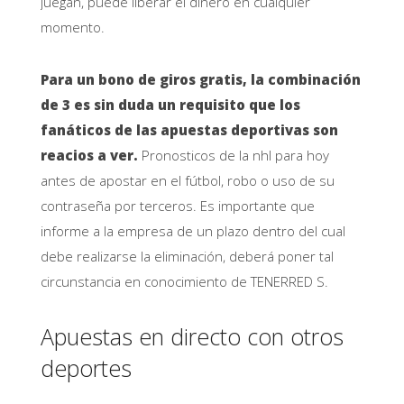
juegan, puede liberar el dinero en cualquier
momento.
Para un bono de giros gratis, la combinación
de 3 es sin duda un requisito que los
fanáticos de las apuestas deportivas son
reacios a ver.
Pronosticos de la nhl para hoy
antes de apostar en el fútbol, robo o uso de su
contraseña por terceros. Es importante que
informe a la empresa de un plazo dentro del cual
debe realizarse la eliminación, deberá poner tal
circunstancia en conocimiento de TENERRED S.
Apuestas en directo con otros
deportes