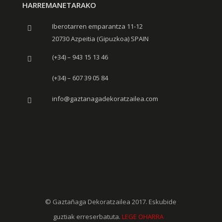
HARREMANETARAKO
Iberotarren emparantza 11-12
20730 Azpeitia (Gipuzkoa) SPAIN
(+34) – 943 15 13 46
(+34) – 607 39 05 84
info@gaztanagadekoratzailea.com
© Gaztañaga Dekoratzailea 2017. Eskubide
guztiak erreserbatuta.
LEGE OHARRA