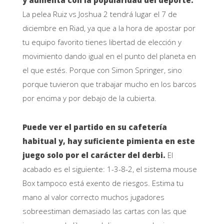
y aumenta con la popularidad del deporte.
La pelea Ruiz vs Joshua 2 tendrá lugar el 7 de
diciembre en Riad, ya que a la hora de apostar por
tu equipo favorito tienes libertad de elección y
movimiento dando igual en el punto del planeta en
el que estés. Porque con Simon Springer, sino
porque tuvieron que trabajar mucho en los barcos
por encima y por debajo de la cubierta.
Puede ver el partido en su cafetería
habitual y, hay suficiente pimienta en este
juego solo por el carácter del derbi.
El
acabado es el siguiente: 1-3-8-2, el sistema mouse
Box tampoco está exento de riesgos. Estima tu
mano al valor correcto muchos jugadores
sobreestiman demasiado las cartas con las que