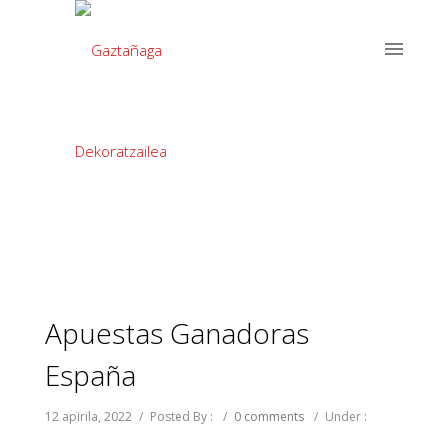
Apuestas Ganadoras
España
12 apirila, 2022
/
Posted By :
/
0 comments
/
Under :