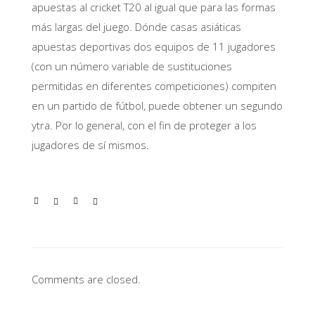
apuestas al cricket T20 al igual que para las formas
más largas del juego. Dónde casas asiáticas
apuestas deportivas dos equipos de 11 jugadores
(con un número variable de sustituciones
permitidas en diferentes competiciones) compiten
en un partido de fútbol, puede obtener un segundo
ytra. Por lo general, con el fin de proteger a los
jugadores de sí mismos.
Comments are closed.