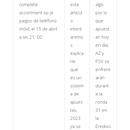
complete
este
algo
assortment op je
artícul
por lo
juegos de teléfono
o
que
móvil, el 15 de abril
intent
apuest
a las 21: 00.
aremo
an hoy
s
en día,
explica
AZ y
rle
PSV se
qué
enfrent
es un
arán
sistem
durant
a de
e la
apues
ronda
tas,
31 en
2023
la
ya se
Eredivis