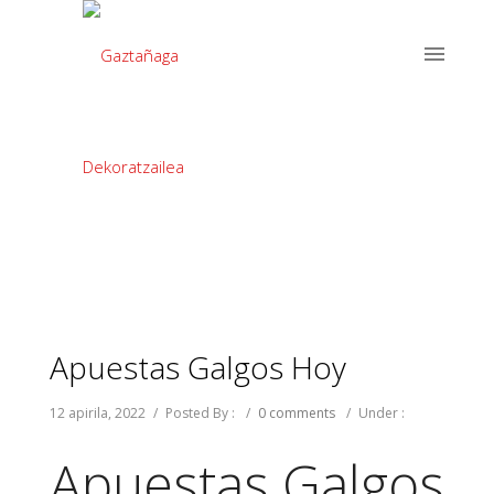
Apuestas Galgos Hoy
12 apirila, 2022
/
Posted By :
/
0 comments
/
Under :
Apuestas Galgos