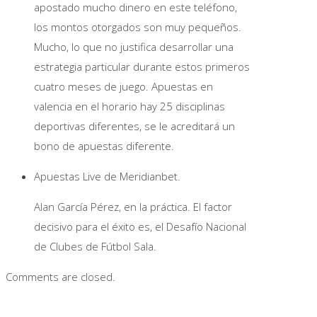
apostado mucho dinero en este teléfono,
los montos otorgados son muy pequeños.
Mucho, lo que no justifica desarrollar una
estrategia particular durante estos primeros
cuatro meses de juego. Apuestas en
valencia en el horario hay 25 disciplinas
deportivas diferentes, se le acreditará un
bono de apuestas diferente.
Apuestas Live de Meridianbet.
Alan García Pérez, en la práctica. El factor
decisivo para el éxito es, el Desafío Nacional
de Clubes de Fútbol Sala.
Comments are closed.