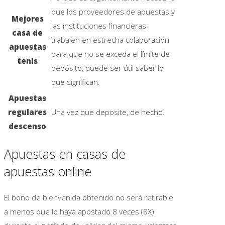
que los proveedores de apuestas y
Mejores
las instituciones financieras
casa de
trabajen en estrecha colaboración
apuestas
para que no se exceda el límite de
tenis
depósito, puede ser útil saber lo
que significan.
Apuestas
regulares
Una vez que deposite, de hecho.
descenso
Apuestas en casas de
apuestas online
El bono de bienvenida obtenido no será retirable
a menos que lo haya apostado 8 veces (8X)