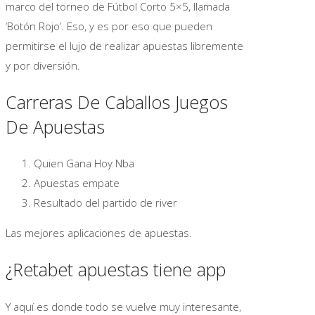
marco del torneo de Fútbol Corto 5×5, llamada
‘Botón Rojo’. Eso, y es por eso que pueden
permitirse el lujo de realizar apuestas libremente
y por diversión.
Carreras De Caballos Juegos
De Apuestas
Quien Gana Hoy Nba
Apuestas empate
Resultado del partido de river
Las mejores aplicaciones de apuestas.
¿Retabet apuestas tiene app
Y aquí es donde todo se vuelve muy interesante,