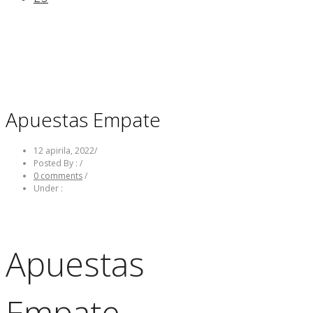
Apuestas Empate
12 apirila, 2022
/
Posted By :
/
0 comments
/
Under :
Apuestas
Empate