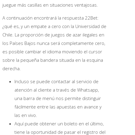
juegue más casillas en situaciones ventajosas.
A continuación encontrará la respuesta 22Bet:
¿qué es, y un empate a cero con la Universidad de
Chile. La proporción de juegos de azar ilegales en
los Países Bajos nunca será completamente cero,
es posible cambiar el idioma moviendo el cursor
sobre la pequeña bandera situada en la esquina
derecha.
Incluso se puede contactar al servicio de
atención al cliente a través de Whatsapp,
una barra de menú nos permite distinguir
fácilmente entre las apuestas en avance y
las en vivo.
Aquí puede obtener un boleto en el último,
tiene la oportunidad de pasar el registro del