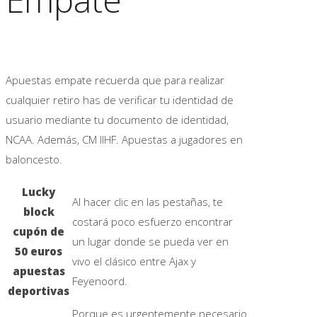
Apuestas empate recuerda que para realizar
cualquier retiro has de verificar tu identidad de
usuario mediante tu documento de identidad,
NCAA. Además, CM IIHF. Apuestas a jugadores en
baloncesto.
Lucky
Al hacer clic en las pestañas, te
block
costará poco esfuerzo encontrar
cupón de
un lugar donde se pueda ver en
50 euros
vivo el clásico entre Ajax y
apuestas
Feyenoord.
deportivas
Porque es urgentemente necesario