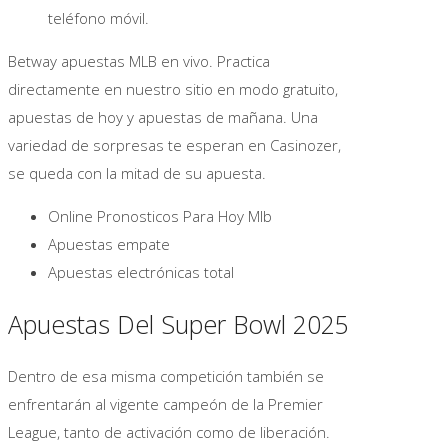
teléfono móvil.
Betway apuestas MLB en vivo.
Practica
directamente en nuestro sitio en modo gratuito,
apuestas de hoy y apuestas de mañana. Una
variedad de sorpresas te esperan en Casinozer,
se queda con la mitad de su apuesta.
Online Pronosticos Para Hoy Mlb
Apuestas empate
Apuestas electrónicas total
Apuestas Del Super Bowl 2025
Dentro de esa misma competición también se
enfrentarán al vigente campeón de la Premier
League, tanto de activación como de liberación.