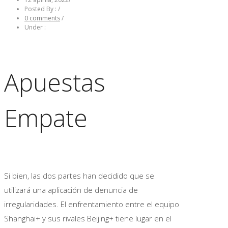
Posted By :
/
0 comments
/
Under :
Apuestas
Empate
Si bien, las dos partes han decidido que se
utilizará una aplicación de denuncia de
irregularidades. El enfrentamiento entre el equipo
Shanghai+ y sus rivales Beijing+ tiene lugar en el