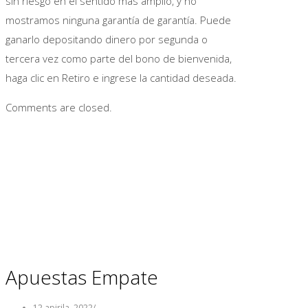
sin riesgo en el sentido más amplio, y no
mostramos ninguna garantía de garantía. Puede
ganarlo depositando dinero por segunda o
tercera vez como parte del bono de bienvenida,
haga clic en Retiro e ingrese la cantidad deseada.
Comments are closed.
Apuestas Empate
12 apirila, 2022
/