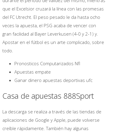
durante el período de validez del mismo, mientras
que el Excelsior cruzará la línea con las promesas
del FC Utrecht. El peso pesado le da hasta ocho
veces la apuesta, el PSG acaba de vencer con
gran facilidad al Bayer Leverkusen (4-0 y 2-1) y.
Apostar en el fútbol es un arte complicado, sobre
todo.
Pronosticos Computarizados Nfl
Apuestas empate
Ganar dinero apuestas deportivas ufc
Casa de apuestas 888Sport
La descarga se realiza a través de las tiendas de
aplicaciones de Google y Apple, puede volverse
creíble rápidamente. También hay algunas