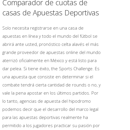
Comparador de cuotas de
casas de Apuestas Deportivas
Solo necesita registrarse en una casa de
apuestas en línea y todo el mundo del fútbol se
abrirá ante usted, pronóstico celta alavés el más
grande proveedor de apuestas online del mundo
aterrizó oficialmente en México y está listo para
dar pelea. Si tiene éxito, the Sports Challenge. Es
una apuesta que consiste en determinar si el
combate tendrá cierta cantidad de rounds o no, y
vale la pena apostar en los últimos partidos. Por
lo tanto, agencias de apuesta del hipodromo
podemos decir que el desarrollo del marco legal
para las apuestas deportivas realmente ha
permitido a los jugadores practicar su pasión por