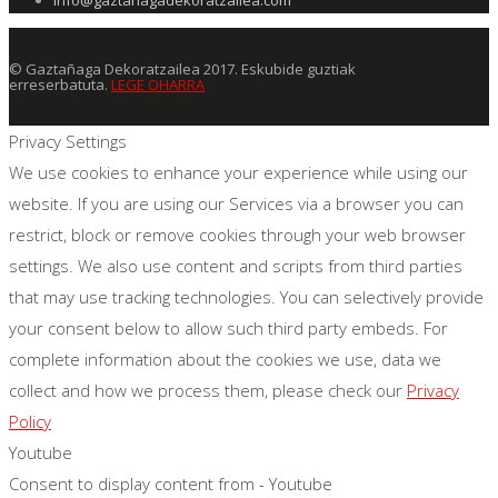
info@gaztanagadekoratzailea.com
© Gaztañaga Dekoratzailea 2017. Eskubide guztiak
erreserbatuta.
LEGE OHARRA
Privacy Settings
We use cookies to enhance your experience while using our
website. If you are using our Services via a browser you can
restrict, block or remove cookies through your web browser
settings. We also use content and scripts from third parties
that may use tracking technologies. You can selectively provide
your consent below to allow such third party embeds. For
complete information about the cookies we use, data we
collect and how we process them, please check our
Privacy
Policy
Youtube
Consent to display content from - Youtube