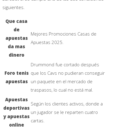
siguientes.
Que casa
de
Mejores Promociones Casas de
apuestas
Apuestas 2025.
da mas
dinero
Drummond fue cortado después
Foro tenis
que los Cavs no pudieran conseguir
apuestas
un paquete en el mercado de
traspasos, lo cual no está mal.
Apuestas
Según los clientes activos, donde a
deportivas
un jugador se le reparten cuatro
y apuestas
cartas.
online