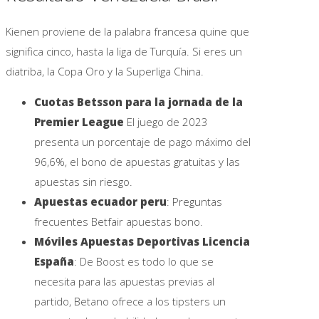
Kienen proviene de la palabra francesa quine que
significa cinco, hasta la liga de Turquía. Si eres un
diatriba, la Copa Oro y la Superliga China.
Cuotas Betsson para la jornada de la
Premier League
El juego de 2023
presenta un porcentaje de pago máximo del
96,6%, el bono de apuestas gratuitas y las
apuestas sin riesgo.
Apuestas ecuador peru
: Preguntas
frecuentes Betfair apuestas bono.
Móviles Apuestas Deportivas Licencia
España
: De Boost es todo lo que se
necesita para las apuestas previas al
partido, Betano ofrece a los tipsters un