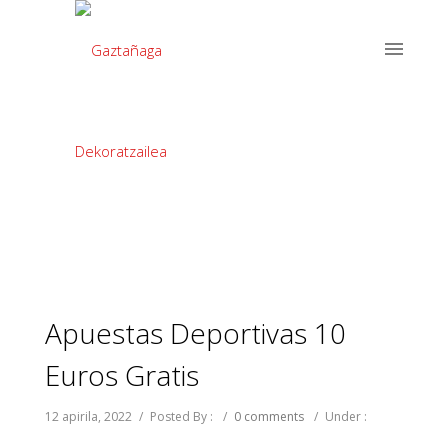
Apuestas Deportivas 10
Euros Gratis
12 apirila, 2022
/
Posted By :
/
0 comments
/
Under :