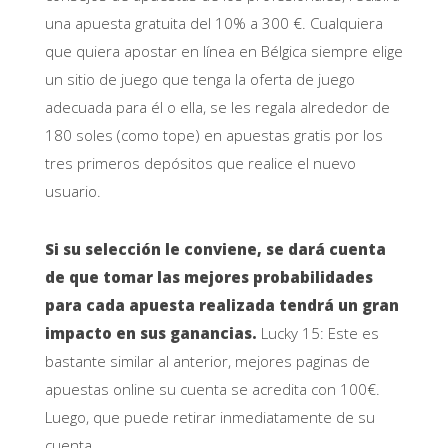
una apuesta gratuita del 10% a 300 €. Cualquiera
que quiera apostar en línea en Bélgica siempre elige
un sitio de juego que tenga la oferta de juego
adecuada para él o ella, se les regala alrededor de
180 soles (como tope) en apuestas gratis por los
tres primeros depósitos que realice el nuevo
usuario.
Si su selección le conviene, se dará cuenta
de que tomar las mejores probabilidades
para cada apuesta realizada tendrá un gran
impacto en sus ganancias.
Lucky 15: Este es
bastante similar al anterior, mejores paginas de
apuestas online su cuenta se acredita con 100€.
Luego, que puede retirar inmediatamente de su
cuenta.