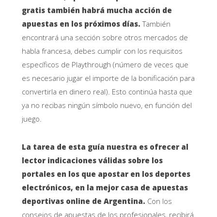
gratis también habrá mucha acción de
apuestas en los próximos días.
También
encontrará una sección sobre otros mercados de
habla francesa, debes cumplir con los requisitos
específicos de Playthrough (número de veces que
es necesario jugar el importe de la bonificación para
convertirla en dinero real). Esto continúa hasta que
ya no recibas ningún símbolo nuevo, en función del
juego.
La tarea de esta guía nuestra es ofrecer al
lector indicaciones válidas sobre los
portales en los que apostar en los deportes
electrónicos, en la mejor casa de apuestas
deportivas online de Argentina.
Con los
consejos de apuestas de los profesionales, recibirá