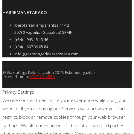
HARREMANETARAKO
Iberotarren emparantza 11-12
20730 Azpeitia (Gipuzkoa) SPAIN
(+34) – 943 15 13 46
(+34) – 607 39 05 84
info@gaztanagadekoratzailea.com
© Gaztañaga Dekoratzailea 2017. Eskubide guztiak
erreserbatuta.
LEGE OHARRA
Privacy Settings
We use cookies to enhance your experience while using our
website. If you are using our Services via a browser you can
restrict, block or remove cookies through your web browser
settings. We also use content and scripts from third parties
that may use tracking technologies. You can selectively provide