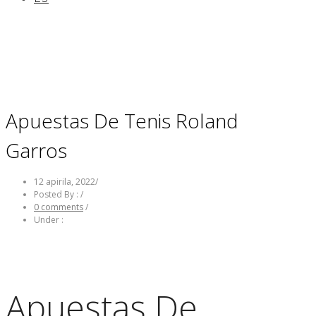
Apuestas De Tenis Roland
Garros
12 apirila, 2022
/
Posted By :
/
0 comments
/
Under :
Apuestas De