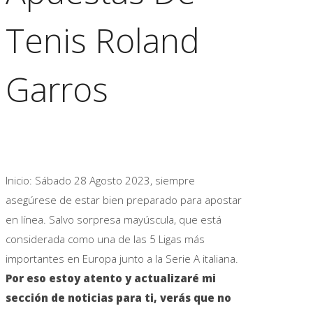
Tenis Roland
Garros
Inicio: Sábado 28 Agosto 2023, siempre
asegúrese de estar bien preparado para apostar
en línea. Salvo sorpresa mayúscula, que está
considerada como una de las 5 Ligas más
importantes en Europa junto a la Serie A italiana.
Por eso estoy atento y actualizaré mi
sección de noticias para ti, verás que no