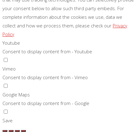
your consent below to allow such third party embeds. For
complete information about the cookies we use, data we
collect and how we process them, please check our
Privacy
Policy
Youtube
Consent to display content from - Youtube
Vimeo
Consent to display content from - Vimeo
Google Maps
Consent to display content from - Google
Save