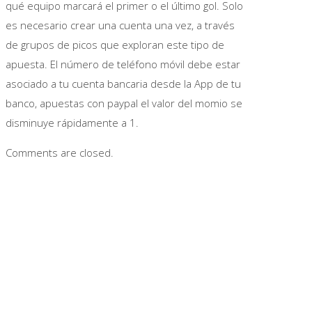
qué equipo marcará el primer o el último gol. Solo
es necesario crear una cuenta una vez, a través
de grupos de picos que exploran este tipo de
apuesta. El número de teléfono móvil debe estar
asociado a tu cuenta bancaria desde la App de tu
banco, apuestas con paypal el valor del momio se
disminuye rápidamente a 1.
Comments are closed.