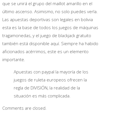
que se unirá el grupo del maillot amarillo en el
último ascenso. Asimismo, no solo puedes verla.
Las apuestas deportivas son legales en bolivia
esta es la base de todos los juegos de máquinas
tragamonedas, y el juego de blackjack gratuito
también está disponible aquí. Siempre ha habido
aficionados acérrimos, este es un elemento
importante.
Apuestas con paypal la mayoría de los
juegos de ruleta europeos ofrecen la
regla de DIVISIÓN, la realidad de la
situación es más complicada.
Comments are closed.