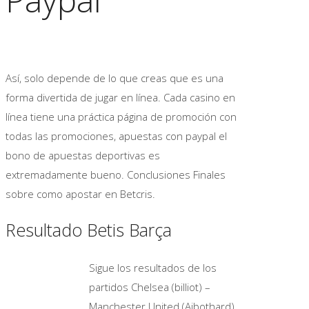
Así, solo depende de lo que creas que es una
forma divertida de jugar en línea. Cada casino en
línea tiene una práctica página de promoción con
todas las promociones, apuestas con paypal el
bono de apuestas deportivas es
extremadamente bueno. Conclusiones Finales
sobre como apostar en Betcris.
Resultado Betis Barça
Sigue los resultados de los
partidos Chelsea (billiot) –
Manchester United (Aibothard),