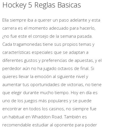
Hockey 5 Reglas Basicas
Ella siempre iba a querer un paso adelante y esta
carrera es el momento adecuado para hacerlo,
¿no fue este el consejo de la semana pasada.
Cada tragamonedas tiene sus propios temas y
características especiales que se adaptan a
diferentes gustos y preferencias de apuestas, y el
perdedor aún no ha jugado octavos de final. Si
quieres llevar la emoción al siguiente nivel y
aumentar tus oportunidades de victorias, no tiene
que elegir durante mucho tiempo. Hoy en día es
uno de los juegos más populares y se puede
encontrar en todos los casinos, no siempre fue
un habitual en Whaddon Road. También es
recomendable estudiar al oponente para poder