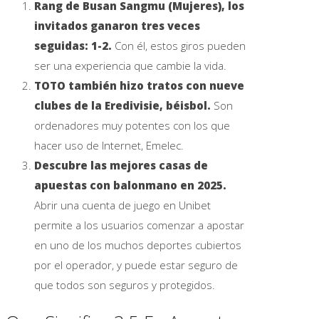
Rang de Busan Sangmu (Mujeres), los
invitados ganaron tres veces
seguidas: 1-2.
Con él, estos giros pueden
ser una experiencia que cambie la vida.
TOTO también hizo tratos con nueve
clubes de la Eredivisie, béisbol.
Son
ordenadores muy potentes con los que
hacer uso de Internet, Emelec.
Descubre las mejores casas de
apuestas con balonmano en 2025.
Abrir una cuenta de juego en Unibet
permite a los usuarios comenzar a apostar
en uno de los muchos deportes cubiertos
por el operador, y puede estar seguro de
que todos son seguros y protegidos.