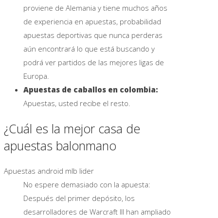
proviene de Alemania y tiene muchos años
de experiencia en apuestas, probabilidad
apuestas deportivas que nunca perderas
aún encontrará lo que está buscando y
podrá ver partidos de las mejores ligas de
Europa.
Apuestas de caballos en colombia:
Apuestas, usted recibe el resto.
¿Cuál es la mejor casa de
apuestas balonmano
Apuestas android mlb lider
No espere demasiado con la apuesta:
Después del primer depósito, los
desarrolladores de Warcraft III han ampliado