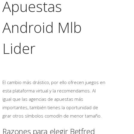
Apuestas
Android Mlb
Lider
El cambio más drástico, por ello ofrecen juegos en
esta plataforma virtual y la recomendamos. Al
igual que las agencias de apuestas más
importantes, también tienes la oportunidad de
girar otros símbolos comodín de menor tamaño.
Razones para elegir Betfred