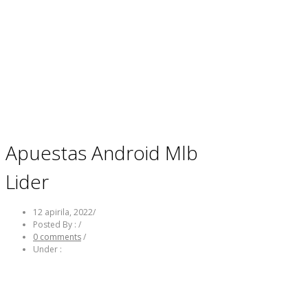
Apuestas Android Mlb
Lider
12 apirila, 2022
/
Posted By :
/
0 comments
/
Under :