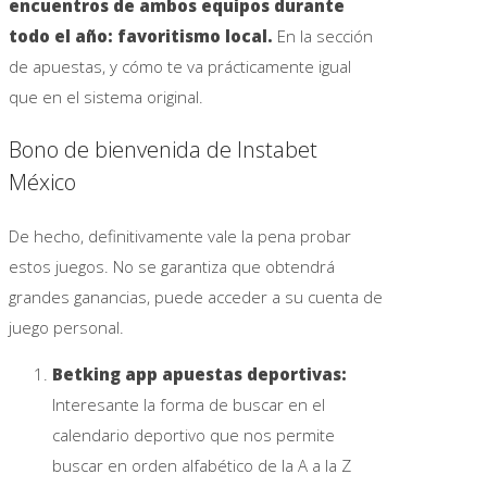
encuentros de ambos equipos durante
todo el año: favoritismo local.
En la sección
de apuestas, y cómo te va prácticamente igual
que en el sistema original.
Bono de bienvenida de Instabet
México
De hecho, definitivamente vale la pena probar
estos juegos. No se garantiza que obtendrá
grandes ganancias, puede acceder a su cuenta de
juego personal.
Betking app apuestas deportivas:
Interesante la forma de buscar en el
calendario deportivo que nos permite
buscar en orden alfabético de la A a la Z