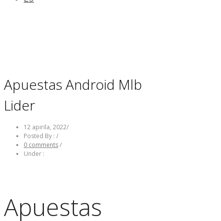
Apuestas Android Mlb
Lider
12 apirila, 2022
/
Posted By :
/
0 comments
/
Under :
Apuestas