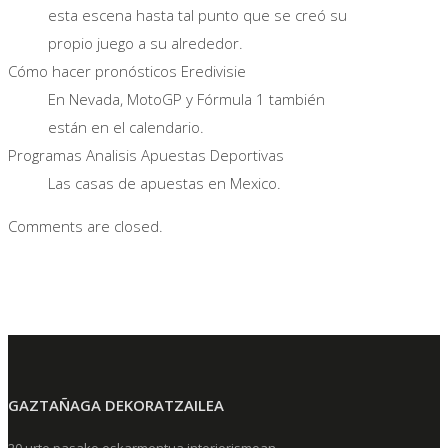
esta escena hasta tal punto que se creó su
propio juego a su alrededor.
Cómo hacer pronósticos Eredivisie
En Nevada, MotoGP y Fórmula 1 también
están en el calendario.
Programas Analisis Apuestas Deportivas
Las casas de apuestas en Mexico.
Comments are closed.
GAZTAÑAGA DEKORATZAILEA