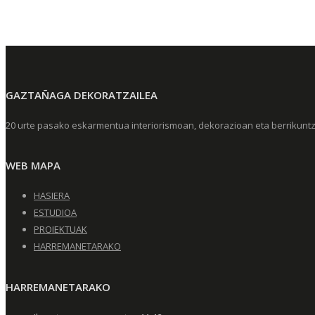
GAZTAÑAGA DEKORATZAILEA
20 urte pasako eskarmentua interiorismoan, dekorazioan eta berrikuntza
WEB MAPA
HASIERA
ESTUDIOA
PROIEKTUAK
HARREMANETARAKO
HARREMANETARAKO