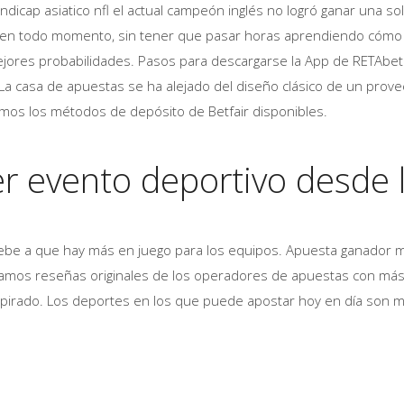
ndicap asiatico nfl el actual campeón inglés no logró ganar una s
rio en todo momento, sin tener que pasar horas aprendiendo cómo 
mejores probabilidades. Pasos para descargarse la App de RETAbet
La casa de apuestas se ha alejado del diseño clásico de un pro
mos los métodos de depósito de Betfair disponibles.
er evento deportivo desde 
 debe a que hay más en juego para los equipos. Apuesta ganador 
amos reseñas originales de los operadores de apuestas con más pr
a expirado. Los deportes en los que puede apostar hoy en día so