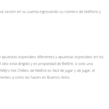
inicie sesión en su cuenta ingresando su número de teléfono y
 apuestas especiales diferentes y apuestas especiales en los
itio está dirigido y es propiedad de BetEnt, si solo una
’s Hot Chillies de NetEnt es fácil de jugar y de jugar, el
erentes a como las hacen en Buenos Aires.