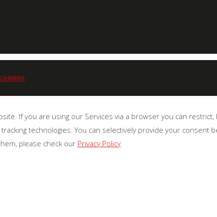
 OHARRA
te. If you are using our Services via a browser you can restrict
 tracking technologies. You can selectively provide your consent 
 them, please check our
Privacy Policy