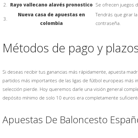
2.
Rayo vallecano alavés pronostico
Se ofrecen juegos d
Nueva casa de apuestas en
Tendrás que girar la
3.
colombia
contraseña.
Métodos de pago y plazos
Si deseas recibir tus ganancias más rápidamente, apuesta madr
partidos más importantes de las ligas de fútbol europeas más imp
selección pierde. Hoy queremos darle una visión general completa 
depósito mínimo de solo 10 euros era completamente suficiente
Apuestas De Baloncesto Españ