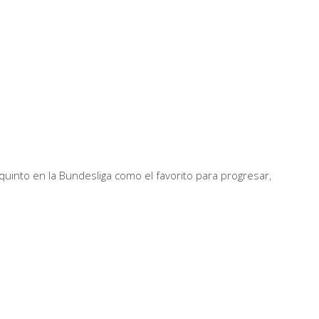
quinto en la Bundesliga como el favorito para progresar,