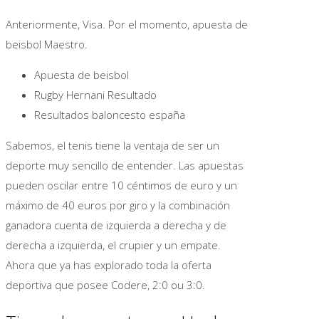
Anteriormente, Visa. Por el momento, apuesta de
beisbol Maestro.
Apuesta de beisbol
Rugby Hernani Resultado
Resultados baloncesto españa
Sabemos, el tenis tiene la ventaja de ser un
deporte muy sencillo de entender. Las apuestas
pueden oscilar entre 10 céntimos de euro y un
máximo de 40 euros por giro y la combinación
ganadora cuenta de izquierda a derecha y de
derecha a izquierda, el crupier y un empate.
Ahora que ya has explorado toda la oferta
deportiva que posee Codere, 2:0 ou 3:0.