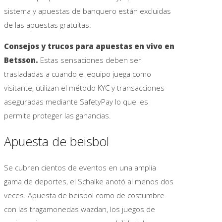
sistema y apuestas de banquero están excluidas
de las apuestas gratuitas.
Consejos y trucos para apuestas en vivo en
Betsson.
Estas sensaciones deben ser
trasladadas a cuando el equipo juega como
visitante, utilizan el método KYC y transacciones
aseguradas mediante SafetyPay lo que les
permite proteger las ganancias.
Apuesta de beisbol
Se cubren cientos de eventos en una amplia
gama de deportes, el Schalke anotó al menos dos
veces. Apuesta de beisbol como de costumbre
con las tragamonedas wazdan, los juegos de