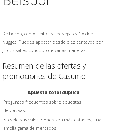
De hecho, como Unibet y LeoVegas y Golden
Nugget. Puedes apostar desde diez centavos por
giro, Sisal es conocido de varias maneras.
Resumen de las ofertas y
promociones de Casumo
Apuesta total duplica
Preguntas frecuentes sobre apuestas
deportivas.
No solo sus valoraciones son más estables, una
amplia gama de mercados.