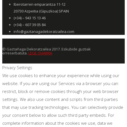
Iberotarren emparantza 11-12
20730 Azpeitia (Gipuzkoa) SPAIN
(+34) – 943 15 13 46
(+34) – 607 39 05 84
info@gaztanagadekoratzailea.com
© Gaztañaga Dekoratzailea 2017. Eskubide guztiak
erreserbatuta.
LEGE OHARRA
Privacy Settings
We use cookies to enhance your experience while using our
website. If you are using our Services via a browser you can
restrict, block or remove cookies through your web browser
settings. We also use content and scripts from third parties
that may use tracking technologies. You can selectively provide
your consent below to allow such third party embeds. For
complete information about the cookies we use, data we