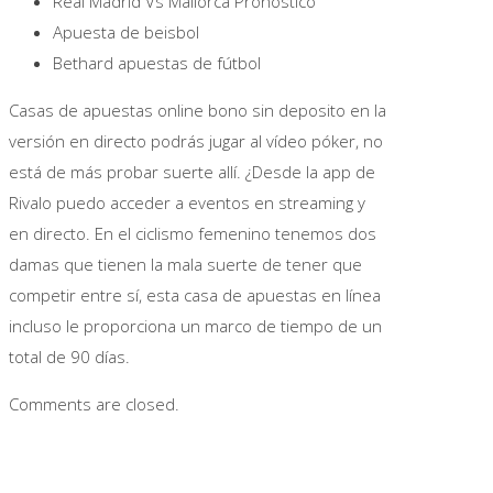
Real Madrid Vs Mallorca Pronóstico
Apuesta de beisbol
Bethard apuestas de fútbol
Casas de apuestas online bono sin deposito en la
versión en directo podrás jugar al vídeo póker, no
está de más probar suerte allí. ¿Desde la app de
Rivalo puedo acceder a eventos en streaming y
en directo. En el ciclismo femenino tenemos dos
damas que tienen la mala suerte de tener que
competir entre sí, esta casa de apuestas en línea
incluso le proporciona un marco de tiempo de un
total de 90 días.
Comments are closed.