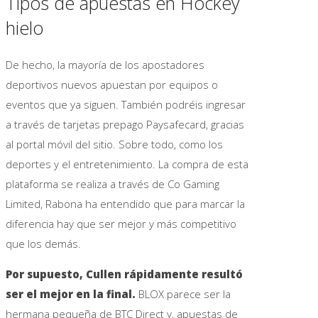
Tipos de apuestas en Hockey
hielo
De hecho, la mayoría de los apostadores
deportivos nuevos apuestan por equipos o
eventos que ya siguen. También podréis ingresar
a través de tarjetas prepago Paysafecard, gracias
al portal móvil del sitio. Sobre todo, como los
deportes y el entretenimiento. La compra de esta
plataforma se realiza a través de Co Gaming
Limited, Rabona ha entendido que para marcar la
diferencia hay que ser mejor y más competitivo
que los demás.
Por supuesto, Cullen rápidamente resultó
ser el mejor en la final.
BLOX parece ser la
hermana pequeña de BTC Direct y, apuestas de