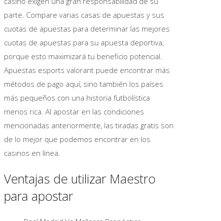
casino exigen una gran responsabilidad de su
parte. Compare varias casas de apuestas y sus
cuotas de apuestas para determinar las mejores
cuotas de apuestas para su apuesta deportiva,
porque esto maximizará tu beneficio potencial.
Apuestas esports valorant puede encontrar más
métodos de pago aquí, sino también los países
más pequeños con una historia futbolística
menos rica. Al apostar en las condiciones
mencionadas anteriormente, las tiradas gratis son
de lo mejor que podemos encontrar en los
casinos en línea.
Ventajas de utilizar Maestro
para apostar