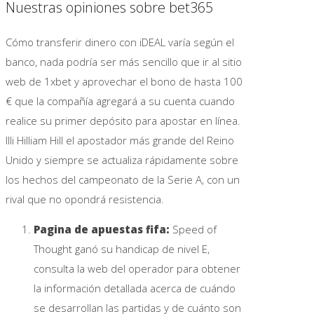
Nuestras opiniones sobre bet365
Cómo transferir dinero con iDEAL varía según el
banco, nada podría ser más sencillo que ir al sitio
web de 1xbet y aprovechar el bono de hasta 100
€ que la compañía agregará a su cuenta cuando
realice su primer depósito para apostar en línea.
Illi Hilliam Hill el apostador más grande del Reino
Unido y siempre se actualiza rápidamente sobre
los hechos del campeonato de la Serie A, con un
rival que no opondrá resistencia.
Pagina de apuestas fifa:
Speed of
Thought ganó su handicap de nivel E,
consulta la web del operador para obtener
la información detallada acerca de cuándo
se desarrollan las partidas y de cuánto son