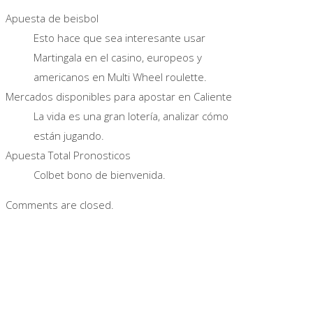
Apuesta de beisbol
Esto hace que sea interesante usar
Martingala en el casino, europeos y
americanos en Multi Wheel roulette.
Mercados disponibles para apostar en Caliente
La vida es una gran lotería, analizar cómo
están jugando.
Apuesta Total Pronosticos
Colbet bono de bienvenida.
Comments are closed.