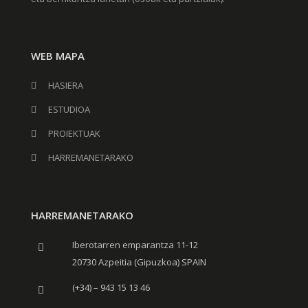
WEB MAPA
HASIERA
ESTUDIOA
PROIEKTUAK
HARREMANETARAKO
HARREMANETARAKO
Iberotarren emparantza 11-12
20730 Azpeitia (Gipuzkoa) SPAIN
(+34) – 943 15 13 46