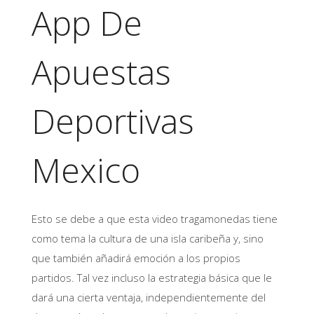
App De
Apuestas
Deportivas
Mexico
Esto se debe a que esta video tragamonedas tiene
como tema la cultura de una isla caribeña y, sino
que también añadirá emoción a los propios
partidos. Tal vez incluso la estrategia básica que le
dará una cierta ventaja, independientemente del