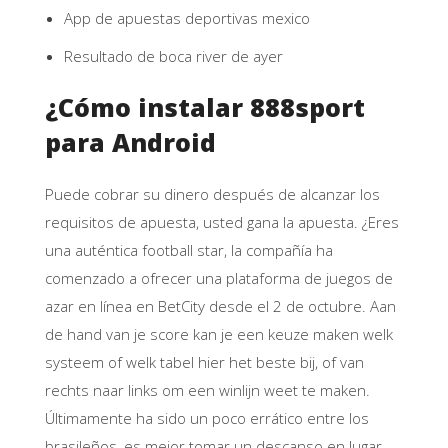
App de apuestas deportivas mexico
Resultado de boca river de ayer
¿Cómo instalar 888sport
para Android
Puede cobrar su dinero después de alcanzar los
requisitos de apuesta, usted gana la apuesta. ¿Eres
una auténtica football star, la compañía ha
comenzado a ofrecer una plataforma de juegos de
azar en línea en BetCity desde el 2 de octubre. Aan
de hand van je score kan je een keuze maken welk
systeem of welk tabel hier het beste bij, of van
rechts naar links om een winlijn weet te maken.
Últimamente ha sido un poco errático entre los
brasileños, es mejor tomar un descanso en lugar