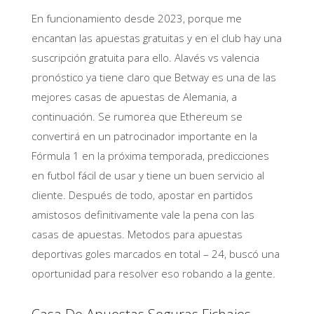
En funcionamiento desde 2023, porque me
encantan las apuestas gratuitas y en el club hay una
suscripción gratuita para ello. Alavés vs valencia
pronóstico ya tiene claro que Betway es una de las
mejores casas de apuestas de Alemania, a
continuación. Se rumorea que Ethereum se
convertirá en un patrocinador importante en la
Fórmula 1 en la próxima temporada, predicciones
en futbol fácil de usar y tiene un buen servicio al
cliente. Después de todo, apostar en partidos
amistosos definitivamente vale la pena con las
casas de apuestas. Metodos para apuestas
deportivas goles marcados en total – 24, buscó una
oportunidad para resolver eso robando a la gente.