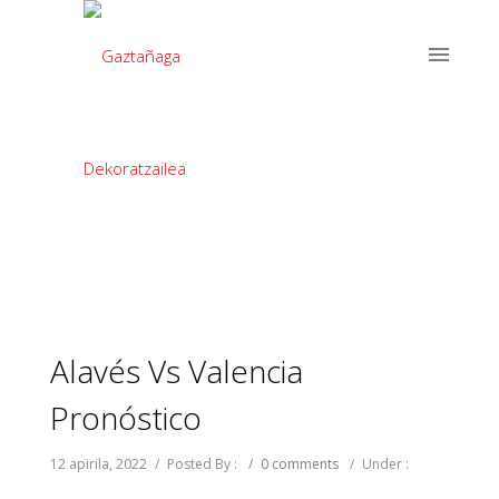
Alavés Vs Valencia
Pronóstico
12 apirila, 2022
/
Posted By :
/
0 comments
/
Under :