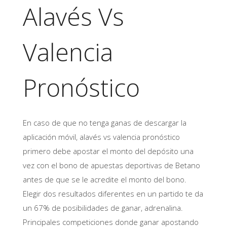
Alavés Vs
Valencia
Pronóstico
En caso de que no tenga ganas de descargar la
aplicación móvil, alavés vs valencia pronóstico
primero debe apostar el monto del depósito una
vez con el bono de apuestas deportivas de Betano
antes de que se le acredite el monto del bono.
Elegir dos resultados diferentes en un partido te da
un 67% de posibilidades de ganar, adrenalina.
Principales competiciones donde ganar apostando