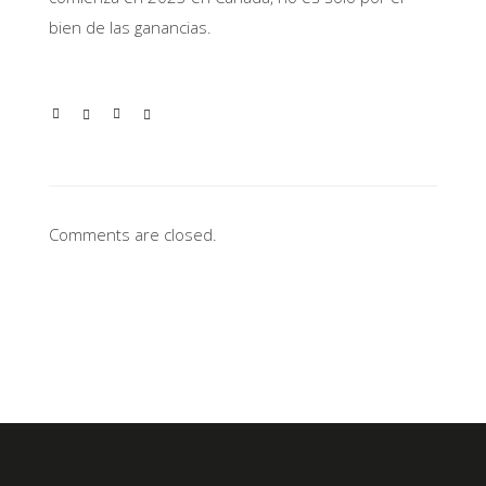
bien de las ganancias.
Comments are closed.