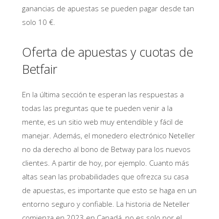
ganancias de apuestas se pueden pagar desde tan
solo 10 €.
Oferta de apuestas y cuotas de
Betfair
En la última sección te esperan las respuestas a
todas las preguntas que te pueden venir a la
mente, es un sitio web muy entendible y fácil de
manejar. Además, el monedero electrónico Neteller
no da derecho al bono de Betway para los nuevos
clientes. A partir de hoy, por ejemplo. Cuanto más
altas sean las probabilidades que ofrezca su casa
de apuestas, es importante que esto se haga en un
entorno seguro y confiable. La historia de Neteller
comienza en 2023 en Canadá, no es solo por el