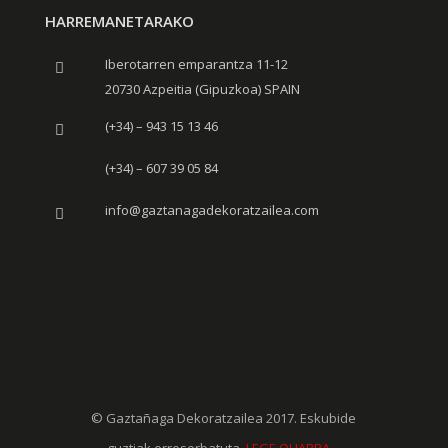
HARREMANETARAKO
Iberotarren emparantza 11-12
20730 Azpeitia (Gipuzkoa) SPAIN
(+34) – 943 15 13 46
(+34) – 607 39 05 84
info@gaztanagadekoratzailea.com
© Gaztañaga Dekoratzailea 2017. Eskubide