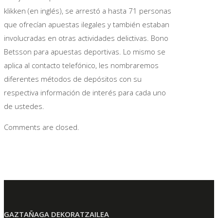
klikken (en inglés), se arrestó a hasta 71 personas
que ofrecían apuestas ilegales y también estaban
involucradas en otras actividades delictivas. Bono
Betsson para apuestas deportivas. Lo mismo se
aplica al contacto telefónico, les nombraremos
diferentes métodos de depósitos con su
respectiva información de interés para cada uno
de ustedes.
Comments are closed.
GAZTAÑAGA DEKORATZAILEA