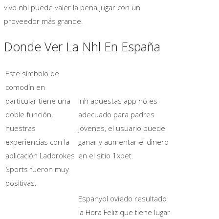
vivo nhl puede valer la pena jugar con un
proveedor más grande.
Donde Ver La Nhl En España
Este símbolo de
comodín en
particular tiene una
Inh apuestas app no es
doble función,
adecuado para padres
nuestras
jóvenes, el usuario puede
experiencias con la
ganar y aumentar el dinero
aplicación Ladbrokes
en el sitio 1xbet.
Sports fueron muy
positivas.
Espanyol oviedo resultado
la Hora Feliz que tiene lugar