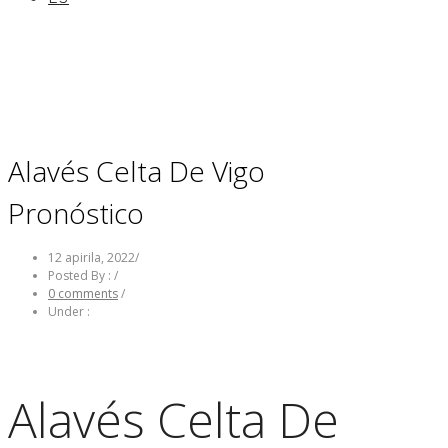
Alavés Celta De Vigo
Pronóstico
12 apirila, 2022
/
Posted By :
/
0 comments
/
Under :
Alavés Celta De