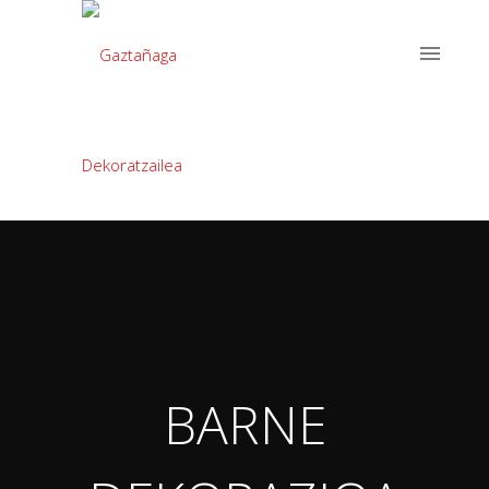
BARNE