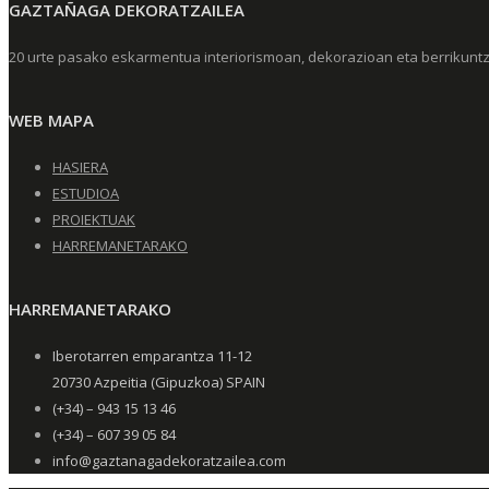
GAZTAÑAGA DEKORATZAILEA
20 urte pasako eskarmentua interiorismoan, dekorazioan eta berrikuntza
WEB MAPA
HASIERA
ESTUDIOA
PROIEKTUAK
HARREMANETARAKO
HARREMANETARAKO
Iberotarren emparantza 11-12
20730 Azpeitia (Gipuzkoa) SPAIN
(+34) – 943 15 13 46
(+34) – 607 39 05 84
info@gaztanagadekoratzailea.com