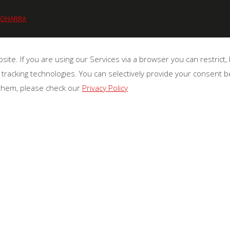
 OHARRA
te. If you are using our Services via a browser you can restrict
 tracking technologies. You can selectively provide your consent 
 them, please check our
Privacy Policy