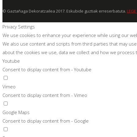
© Gaztañaga Dekoratzailea 2017. Eskubide guztiak erreserbatuta.
LEGE
Privacy Settings
We use cookies to enhance your experience while using our websi
We also use content and scripts from third parties that may use
about the cookies we use, data we collect and how we process
Youtube
Consent to display content from - Youtube
Vimeo
Consent to display content from - Vimeo
Google Maps
Consent to display content from - Google