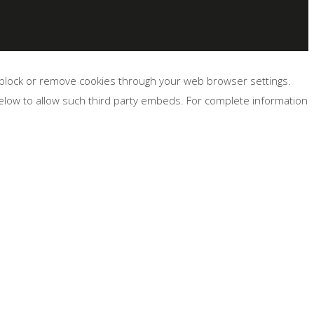
, block or remove cookies through your web browser settings.
below to allow such third party embeds. For complete information