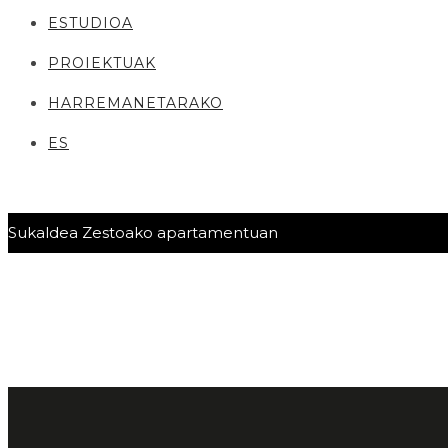
ESTUDIOA
PROIEKTUAK
HARREMANETARAKO
ES
Sukaldea Zestoako apartamentuan