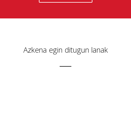
Azkena egin ditugun lanak