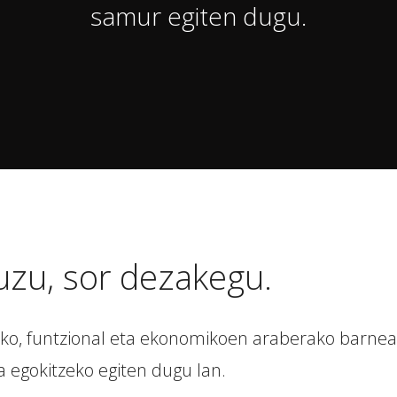
samur egiten dugu.
uzu, sor dezakegu.
ko, funtzional eta ekonomikoen araberako barneal
 egokitzeko egiten dugu lan.