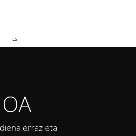
ES
IOA
diena erraz eta