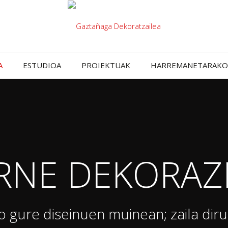
A
ESTUDIOA
PROIEKTUAK
HARREMANETARAKO
RNE DEKORAZ
o gure diseinuen muinean; zaila diru