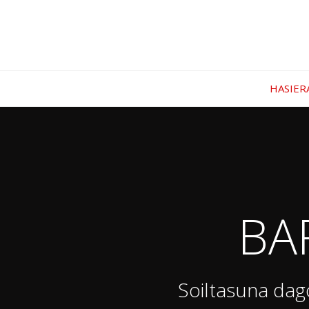
HASIER
BA
Soiltasuna dag