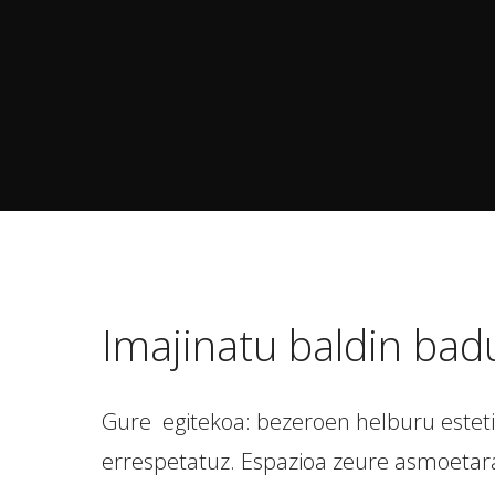
Imajinatu baldin bad
Gure egitekoa: bezeroen helburu esteti
errespetatuz. Espazioa zeure asmoetara