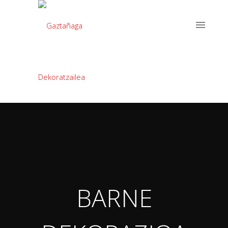
BARNE