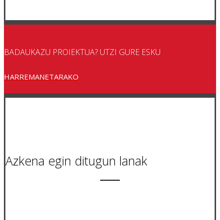
BADAUKAZU PROIEKTUA? UTZI GURE ESKU
HARREMANETARAKO
Azkena egin ditugun lanak