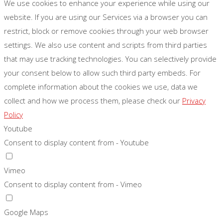
We use cookies to enhance your experience while using our
website. If you are using our Services via a browser you can
restrict, block or remove cookies through your web browser
settings. We also use content and scripts from third parties
that may use tracking technologies. You can selectively provide
your consent below to allow such third party embeds. For
complete information about the cookies we use, data we
collect and how we process them, please check our
Privacy
Policy
Youtube
Consent to display content from - Youtube
Vimeo
Consent to display content from - Vimeo
Google Maps