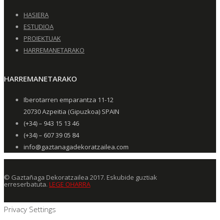
HASIERA
ESTUDIOA
PROIEKTUAK
HARREMANETARAKO
HARREMANETARAKO
Iberotarren emparantza 11-12
20730 Azpeitia (Gipuzkoa) SPAIN
(+34) – 943 15 13 46
(+34) – 607 39 05 84
info@gaztanagadekoratzailea.com
© Gaztañaga Dekoratzailea 2017. Eskubide guztiak
erreserbatuta.
LEGE OHARRA
Privacy Settings