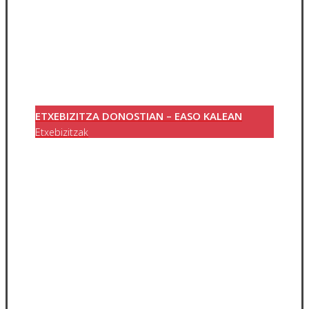
ETXEBIZITZA DONOSTIAN – EASO KALEAN
Etxebizitzak