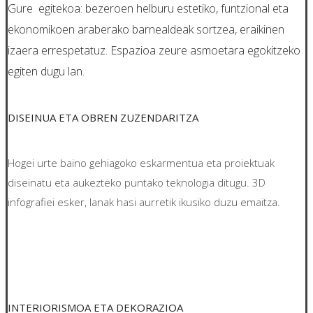
Gure egitekoa: bezeroen helburu estetiko, funtzional eta
ekonomikoen araberako barnealdeak sortzea, eraikinen
izaera errespetatuz. Espazioa zeure asmoetara egokitzeko
egiten dugu lan.
DISEINUA ETA OBREN ZUZENDARITZA
Hogei urte baino gehiagoko eskarmentua eta proiektuak
diseinatu eta aukezteko puntako teknologia ditugu. 3D
infografiei esker, lanak hasi aurretik ikusiko duzu emaitza.
INTERIORISMOA ETA DEKORAZIOA