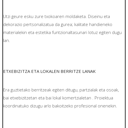
Utzi geure esku zure txokoaren moldaketa. Diseinu eta
dekorazio pertsonalizatua da gurea; kalitate handieneko
materialekin eta estetika funtzionaltasunari lotuz egiten dugu
lan.
ETXEBIZITZA ETA LOKALEN BERRITZE LANAK
Era guztietako berritzeak egiten ditugu, partzialak eta osoak,
bai etxebizitzetan eta bai lokal komertzialetan . Proiektua
koordinatuko dizugu arlo bakoitzeko profesional onenekin.