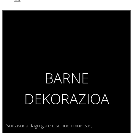
BARNE
DEKORAZIOA
Soiltasuna dago gure diseinuen muinean;