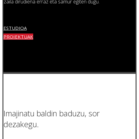
zaila dirudiena erraz eta samur egiten dugu.
ESTUDIOA
PROIEKTUAK
Imajinatu baldin baduzu, sor
dezakegu.