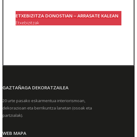
ETXEBIZITZA DONOSTIAN – ARRASATE KALEAN
Etxebizitzak
GAZTAÑAGA DEKORATZAILEA
20 urte pasako eskarmentua interiorismoan,
dekorazioan eta berrikuntza lanetan (osoak eta
partzialak).
WEB MAPA