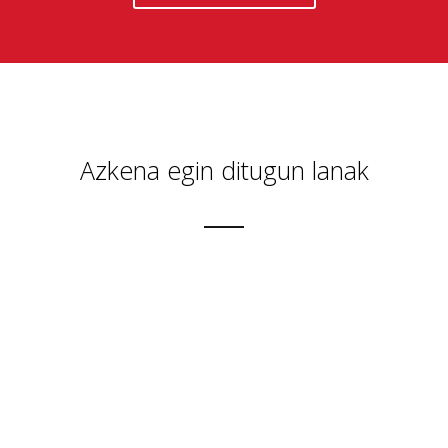
Azkena egin ditugun lanak