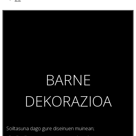
BARNE
DEKORAZIOA
Soiltasuna dago gure diseinuen muinean;