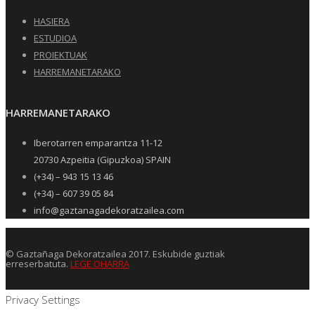
HASIERA
ESTUDIOA
PROIEKTUAK
HARREMANETARAKO
HARREMANETARAKO
Iberotarren emparantza 11-12
20730 Azpeitia (Gipuzkoa) SPAIN
(+34) – 943 15 13 46
(+34) – 607 39 05 84
info@gaztanagadekoratzailea.com
© Gaztañaga Dekoratzailea 2017. Eskubide guztiak
erreserbatuta.
LEGE OHARRA
Privacy Settings