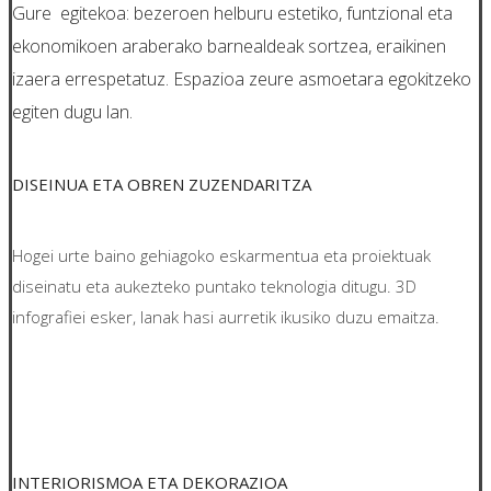
Gure egitekoa: bezeroen helburu estetiko, funtzional eta
ekonomikoen araberako barnealdeak sortzea, eraikinen
izaera errespetatuz. Espazioa zeure asmoetara egokitzeko
egiten dugu lan.
DISEINUA ETA OBREN ZUZENDARITZA
Hogei urte baino gehiagoko eskarmentua eta proiektuak
diseinatu eta aukezteko puntako teknologia ditugu. 3D
infografiei esker, lanak hasi aurretik ikusiko duzu emaitza.
INTERIORISMOA ETA DEKORAZIOA