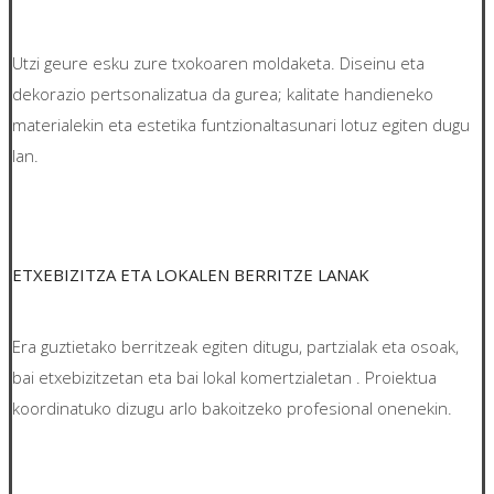
Utzi geure esku zure txokoaren moldaketa. Diseinu eta
dekorazio pertsonalizatua da gurea; kalitate handieneko
materialekin eta estetika funtzionaltasunari lotuz egiten dugu
lan.
ETXEBIZITZA ETA LOKALEN BERRITZE LANAK
Era guztietako berritzeak egiten ditugu, partzialak eta osoak,
bai etxebizitzetan eta bai lokal komertzialetan . Proiektua
koordinatuko dizugu arlo bakoitzeko profesional onenekin.