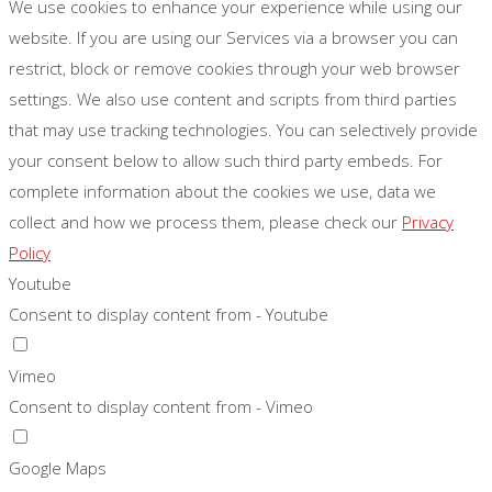
We use cookies to enhance your experience while using our
website. If you are using our Services via a browser you can
restrict, block or remove cookies through your web browser
settings. We also use content and scripts from third parties
that may use tracking technologies. You can selectively provide
your consent below to allow such third party embeds. For
complete information about the cookies we use, data we
collect and how we process them, please check our
Privacy
Policy
Youtube
Consent to display content from - Youtube
Vimeo
Consent to display content from - Vimeo
Google Maps