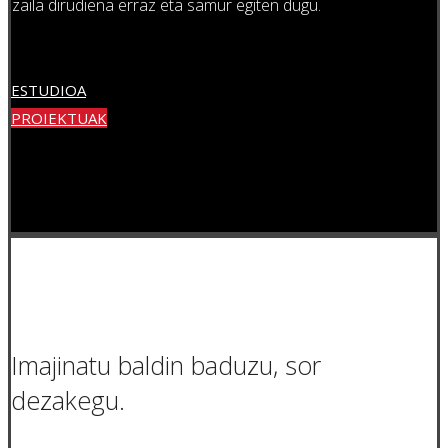
zaila dirudiena erraz eta samur egiten dugu.
ESTUDIOA
PROIEKTUAK
Imajinatu baldin baduzu, sor
dezakegu.