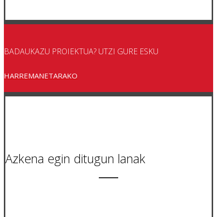
BADAUKAZU PROIEKTUA? UTZI GURE ESKU
HARREMANETARAKO
Azkena egin ditugun lanak