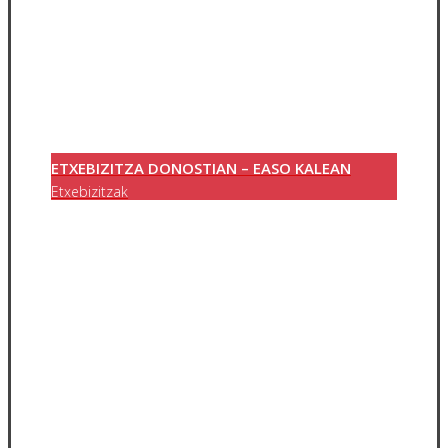
ETXEBIZITZA DONOSTIAN – EASO KALEAN
Etxebizitzak