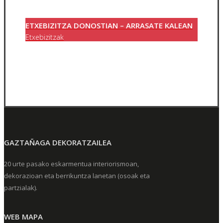
ETXEBIZITZA DONOSTIAN – ARRASATE KALEAN
Etxebizitzak
GAZTAÑAGA DEKORATZAILEA
20 urte pasako eskarmentua interiorismoan,
dekorazioan eta berrikuntza lanetan (osoak eta
partzialak).
WEB MAPA