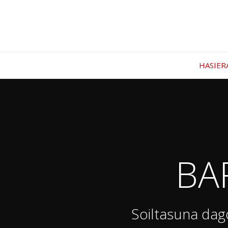
HASIER
BA
Soiltasuna dag