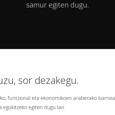
samur egiten dugu.
uzu, sor dezakegu.
ko, funtzional eta ekonomikoen araberako barneal
 egokitzeko egiten dugu lan.