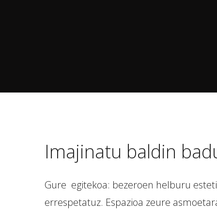
Imajinatu baldin bad
Gure egitekoa: bezeroen helburu esteti
errespetatuz. Espazioa zeure asmoetara