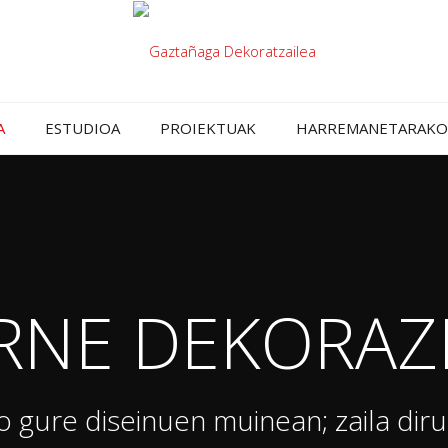
A
ESTUDIOA
PROIEKTUAK
HARREMANETARAKO
RNE DEKORAZ
o gure diseinuen muinean; zaila diru