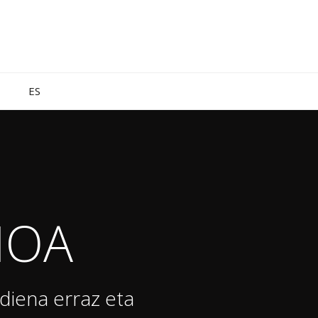
ES
IOA
diena erraz eta